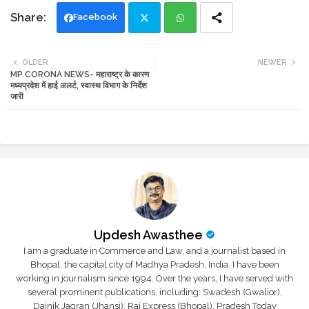
Facebook
Twi
Wh
OLDER
NEWER
MP CORONA NEWS- महाराष्ट्र के कारण
tte
ats
मध्यप्रदेश में हाई अलर्ट, स्वास्थ विभाग के निर्देश
जारी
r
app
Updesh Awasthee
I am a graduate in Commerce and Law, and a journalist based in
Bhopal, the capital city of Madhya Pradesh, India. I have been
working in journalism since 1994. Over the years, I have served with
several prominent publications, including: Swadesh (Gwalior),
Dainik Jagran (Jhansi), Raj Express (Bhopal), Pradesh Today