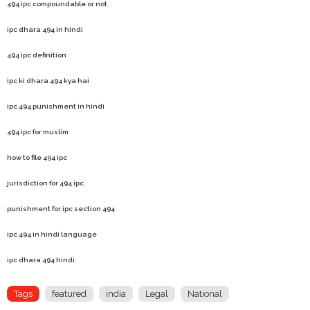
494 ipc compoundable or not
ipc dhara 494 in hindi
494 ipc definition
ipc ki dhara 494 kya hai
ipc 494 punishment in hindi
494 ipc for muslim
how to file 494 ipc
jurisdiction for 494 ipc
punishment for ipc section 494
ipc 494 in hindi language
ipc dhara 494 hindi
Tags
featured
india
Legal
National