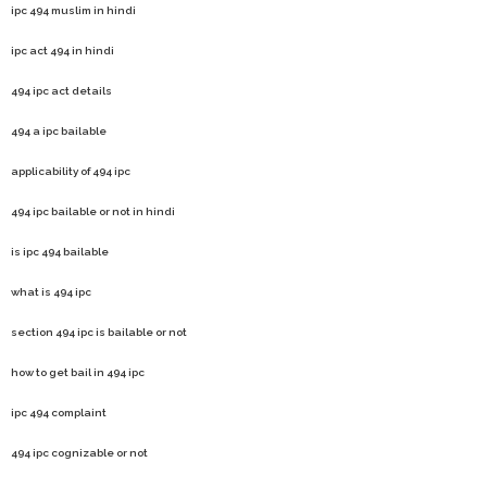
ipc 494 muslim in hindi
ipc act 494 in hindi
494 ipc act details
494 a ipc bailable
applicability of 494 ipc
494 ipc bailable or not in hindi
is ipc 494 bailable
what is 494 ipc
section 494 ipc is bailable or not
how to get bail in 494 ipc
ipc 494 complaint
494 ipc cognizable or not