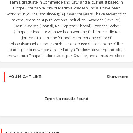
I am a graduate in Commerce and Law, and a journalist based in
Bhopal, the capital city of Madhya Pradesh, India. I have been
working in journalism since 1994. Over the years, I have served with
several prominent publications, including: Swadesh (Gwalior),
Dainik Jagran (Jhansi), Raj Express (Bhopal), Pradesh Today
(Bhopal); Since 2012, I have been working full-time in digital
journalism. I am the founder member and editor of
bhopalsamachar.com, which has established itself as one of the
leading Hindi news portals in Madhya Pradesh, covering the latest
news from Bhopal, Indore, Jabalpur, Gwalior, and across the state.
YOU MIGHT LIKE
Show more
Error:
No results found