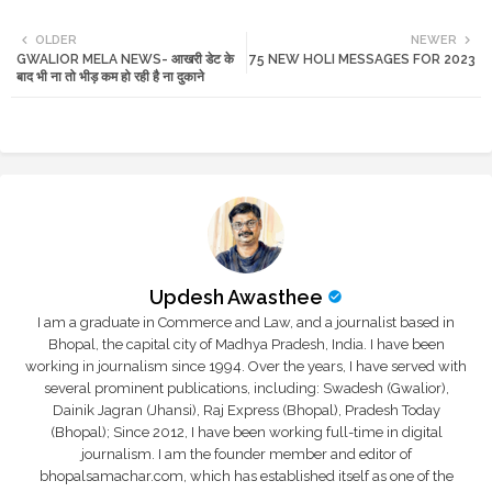
Twi
Wh
OLDER
NEWER
GWALIOR MELA NEWS- आखरी डेट के
75 NEW HOLI MESSAGES FOR 2023
tte
ats
बाद भी ना तो भीड़ कम हो रही है ना दुकाने
r
app
Updesh Awasthee
I am a graduate in Commerce and Law, and a journalist based in
Bhopal, the capital city of Madhya Pradesh, India. I have been
working in journalism since 1994. Over the years, I have served with
several prominent publications, including: Swadesh (Gwalior),
Dainik Jagran (Jhansi), Raj Express (Bhopal), Pradesh Today
(Bhopal); Since 2012, I have been working full-time in digital
journalism. I am the founder member and editor of
bhopalsamachar.com, which has established itself as one of the