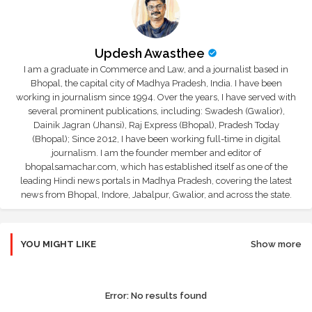
Updesh Awasthee
I am a graduate in Commerce and Law, and a journalist based in
Bhopal, the capital city of Madhya Pradesh, India. I have been
working in journalism since 1994. Over the years, I have served with
several prominent publications, including: Swadesh (Gwalior),
Dainik Jagran (Jhansi), Raj Express (Bhopal), Pradesh Today
(Bhopal); Since 2012, I have been working full-time in digital
journalism. I am the founder member and editor of
bhopalsamachar.com, which has established itself as one of the
leading Hindi news portals in Madhya Pradesh, covering the latest
news from Bhopal, Indore, Jabalpur, Gwalior, and across the state.
YOU MIGHT LIKE
Show more
Error:
No results found