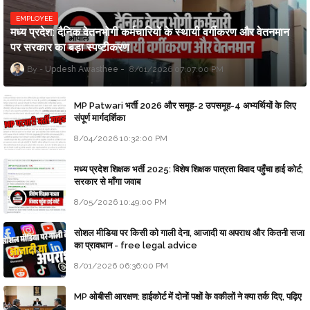
EMPLOYEE
मध्य प्रदेश: दैनिक वेतनभोगी कर्मचारियों के स्थायी वर्गीकरण और वेतनमान
पर सरकार का बड़ा स्पष्टीकरण
Updesh Awasthee
8/01/2026 07:07:00 PM
MP Patwari भर्ती 2026 और समूह-2 उपसमूह-4 अभ्यर्थियों के लिए
संपूर्ण मार्गदर्शिका
8/04/2026 10:32:00 PM
मध्य प्रदेश शिक्षक भर्ती 2025: विशेष शिक्षक पात्रता विवाद पहुँचा हाई कोर्ट;
सरकार से माँगा जवाब
8/05/2026 10:49:00 PM
सोशल मीडिया पर किसी को गाली देना, आजादी या अपराध और कितनी सजा
का प्रावधान - free legal advice
8/01/2026 06:36:00 PM
MP ओबीसी आरक्षण: हाईकोर्ट में दोनों पक्षों के वकीलों ने क्या तर्क दिए, पढ़िए