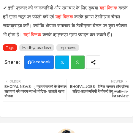
✔
इसी प्रकार की जानकारियों और समाचार के लिए कृपया
यहां क्लिक
करके
हमें गूगल न्यूज़ पर फॉलो करें एवं
यहां क्लिक
करके हमारा टेलीग्राम चैनल
सब्सक्राइब करें। क्योंकि भोपाल समाचार के टेलीग्राम चैनल पर कुछ स्पेशल
भी होता है।
यहां क्लिक
करके व्हाट्सएप ग्रुप ज्वाइन कर सकते हैं।
Tags
Madhyapradesh
mp news
Facebook
Twi
Wh
OLDER
NEWER
BHOPAL NEWS- 5 ग्राम पंचायतों के रोजगार
BHOPAL JOBS- दैनिक भास्कर और एजिस
tte
ats
सहायकों को कारण बताओ नोटिस- लाडली बहना
सहित आठ कंपनियों में नौकरी हेतु walk-in-
योजना
interview
r
app