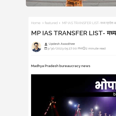
Home
featured
MP IAS TRANSFER LIST- मध्य प्रदेश आई
MP IAS TRANSFER LIST- मध्य प्
Updesh Awasthee
person
3/30/2023 05:27:00 PM
2 minute read
Madhya Pradesh bureaucracy news