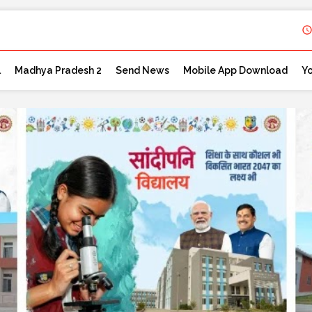
l
Madhya Pradesh 2
Send News
Mobile App Download
Y