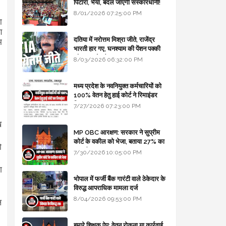
पिटारा, भैया, बदल जाएगी संस्कारधानी!
8/01/2026 07:25:00 PM
ा
ण
दतिया में नरोत्तम मिश्रा जीते, राजेंद्र
म
भारती हार गए, घनश्याम की पेंशन पक्की
और आशुतोष बैक टू...
8/03/2026 06:32:00 PM
मध्य प्रदेश के नवनियुक्त कर्मचारियों को
100% वेतन हेतु हाई कोर्ट ने रिमाइंडर
लिखा
7/27/2026 07:23:00 PM
ख
MP OBC आरक्षण: सरकार ने सुप्रीम
कोर्ट के वकील को भेजा, बताया 27% का
ो
कानूनी आधार
7/30/2026 10:05:00 PM
ग
।
भोपाल में फर्जी बैंक गारंटी वाले ठेकेदार के
विरुद्ध आपराधिक मामला दर्ज
8/04/2026 09:53:00 PM
ल
हमारे शिक्षक ऐप: वेतन रोकना या कार्रवाई