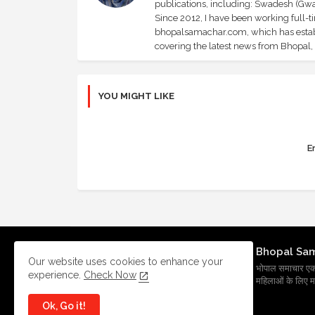
publications, including: Swadesh (Gwal
Since 2012, I have been working full-t
bhopalsamachar.com, which has establi
covering the latest news from Bhopal, I
YOU MIGHT LIKE
Er
Bhopal Sa
Our website uses cookies to enhance your
भोपाल समाचार एक प्र
experience.
Check Now
महिलाओं के लिए मह
Ok, Go it!