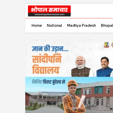
Home
National
Madhya Pradesh
Bhopa