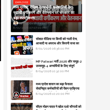
EMPLOYEE
मध्य प्रदेश: दैनिक वेतनभोगी कर्मचारियों के
स्थायी वर्गीकरण और वेतनमान पर सरकार का
बड़ा स्पष्टीकरण
Updesh Awasthee
8/01/2026 07:07:00 PM
सोशल मीडिया पर किसी को गाली देना,
आजादी या अपराध और कितनी सजा का
प्रावधान - free legal advice
8/01/2026 06:36:00 PM
MP Patwari भर्ती 2026 और समूह-2
उपसमूह-4 अभ्यर्थियों के लिए संपूर्ण
।
मार्गदर्शिका
8/04/2026 10:32:00 PM
मध्य प्रदेश शासन का बड़ा फैसला:
सेवानिवृत्त कर्मचारियों की पेंशन प्रक्रिया
और बजट कोडिंग में हुए क्रांतिकारी
8/04/2026 10:20:00 PM
बदलाव
सीएम मोहन यादव ने खोल दओ सौगातों को