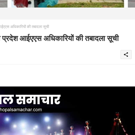
एएस अधिकारियों की तबादला सूची
रदेश आईएएस अधिकारियों की तबादला सूची
share