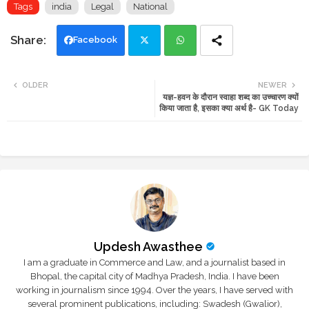
Tags
india
Legal
National
Facebook
Twi
Wh
OLDER
NEWER
यज्ञ-हवन के दौरान स्वाहा शब्द का उच्चारण क्यों
tte
ats
किया जाता है, इसका क्या अर्थ है- GK Today
r
app
Updesh Awasthee
I am a graduate in Commerce and Law, and a journalist based in
Bhopal, the capital city of Madhya Pradesh, India. I have been
working in journalism since 1994. Over the years, I have served with
several prominent publications, including: Swadesh (Gwalior),