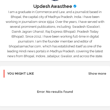
Updesh Awasthee
I am a graduate in Commerce and Law, and a journalist based in
Bhopal, the capital city of Madhya Pradesh, India. I have been
working in journalism since 1994. Over the years, I have served with
several prominent publications, including: Swadesh (Gwalior),
Dainik Jagran (Jhansi), Raj Express (Bhopal), Pradesh Today
(Bhopal); Since 2012, I have been working full-time in digital
journalism. I am the founder member and editor of
bhopalsamachar.com, which has established itself as one of the
leading Hindi news portals in Madhya Pradesh, covering the latest
news from Bhopal, Indore, Jabalpur, Gwalior, and across the state.
YOU MIGHT LIKE
Show more
Error:
No results found