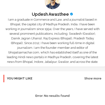
Updesh Awasthee
I am a graduate in Commerce and Law, and a journalist based in
Bhopal, the capital city of Madhya Pradesh, India. I have been
working in journalism since 1994. Over the years, I have served with
several prominent publications, including: Swadesh (Gwalior),
Dainik Jagran (Jhansi), Raj Express (Bhopal), Pradesh Today
(Bhopal); Since 2012, I have been working full-time in digital
journalism. I am the founder member and editor of
bhopalsamachar.com, which has established itself as one of the
leading Hindi news portals in Madhya Pradesh, covering the latest
news from Bhopal, Indore, Jabalpur, Gwalior, and across the state.
YOU MIGHT LIKE
Show more
Error:
No results found