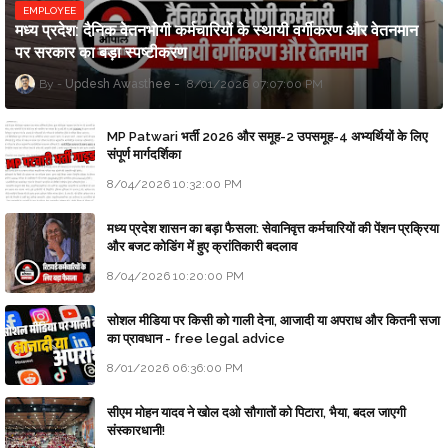
EMPLOYEE
मध्य प्रदेश: दैनिक वेतनभोगी कर्मचारियों के स्थायी वर्गीकरण और वेतनमान
पर सरकार का बड़ा स्पष्टीकरण
Updesh Awasthee
8/01/2026 07:07:00 PM
MP Patwari भर्ती 2026 और समूह-2 उपसमूह-4 अभ्यर्थियों के लिए
संपूर्ण मार्गदर्शिका
8/04/2026 10:32:00 PM
मध्य प्रदेश शासन का बड़ा फैसला: सेवानिवृत्त कर्मचारियों की पेंशन प्रक्रिया
और बजट कोडिंग में हुए क्रांतिकारी बदलाव
8/04/2026 10:20:00 PM
सोशल मीडिया पर किसी को गाली देना, आजादी या अपराध और कितनी सजा
का प्रावधान - free legal advice
8/01/2026 06:36:00 PM
सीएम मोहन यादव ने खोल दओ सौगातों को पिटारा, भैया, बदल जाएगी
संस्कारधानी!