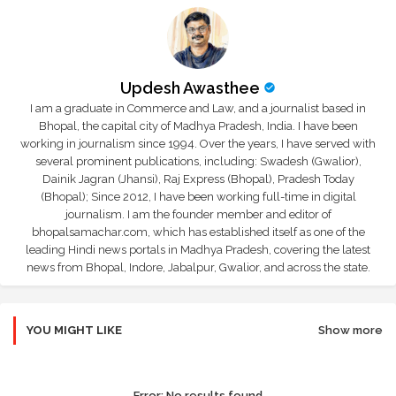
Updesh Awasthee
I am a graduate in Commerce and Law, and a journalist based in
Bhopal, the capital city of Madhya Pradesh, India. I have been
working in journalism since 1994. Over the years, I have served with
several prominent publications, including: Swadesh (Gwalior),
Dainik Jagran (Jhansi), Raj Express (Bhopal), Pradesh Today
(Bhopal); Since 2012, I have been working full-time in digital
journalism. I am the founder member and editor of
bhopalsamachar.com, which has established itself as one of the
leading Hindi news portals in Madhya Pradesh, covering the latest
news from Bhopal, Indore, Jabalpur, Gwalior, and across the state.
YOU MIGHT LIKE
Show more
Error:
No results found