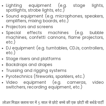
Lighting equipment (e.g. stage lights,
spotlights, strobe lights, etc.)
Sound equipment (e.g. microphones, speakers,
amplifiers, mixing boards, etc.)
Projectors and screens
Special effects machines (e.g. bubble
machines, confetti cannons, flame projectors,
etc.)
DJ equipment (e.g. turntables, CDJs, controllers,
etc.)
Stage risers and platforms
Backdrops and drapes
Trussing and rigging systems
Pyrotechnics (fireworks, sparklers, etc.)
Video equipment (e.g. cameras, video
switchers, recording equipment, etc.)
लोअर मिडल क्लास घर में 5 साल से छोटे बच्चे की एक छोटी सी बर्थडे पार्टी