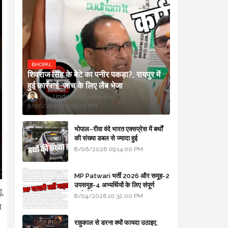
BHOPAL
शिवराज सिंह के बेटे का पनीर पकड़ा?, रायपुर में
हुई कार्रवाई, जांच के लिए लैब भेजा
Updesh Awasthee
8/06/2026 10:09:00 PM
भोपाल–रीवा वंदे भारत एक्सप्रेस में बर्थों
की संख्या डबल से ज्यादा हुई
8/06/2026 09:14:00 PM
MP Patwari भर्ती 2026 और समूह-2
उपसमूह-4 अभ्यर्थियों के लिए संपूर्ण
ू
मार्गदर्शिका
8/04/2026 10:32:00 PM
न
राहुकाल से डरना क्यों फायदा उठाइए,