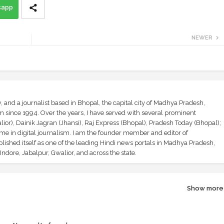
sapp
NEWER
and a journalist based in Bhopal, the capital city of Madhya Pradesh,
sm since 1994. Over the years, I have served with several prominent
ior), Dainik Jagran (Jhansi), Raj Express (Bhopal), Pradesh Today (Bhopal);
ime in digital journalism. I am the founder member and editor of
shed itself as one of the leading Hindi news portals in Madhya Pradesh,
ndore, Jabalpur, Gwalior, and across the state.
Show more