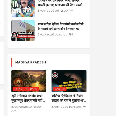
दतिया में नरोत्तम मिश्रा जीते, राजेंद्र
भारती हार गए, घनश्याम की पेंशन पक्की
और आशुतोष बैक टू...
8/03/2026 06:32:00 PM
मध्य प्रदेश: दैनिक वेतनभोगी कर्मचारियों
के स्थायी वर्गीकरण और वेतनमान पर
सरकार का बड़ा स्पष्टीकरण
8/01/2026 07:07:00 PM
MADHYA PRADESH
DHARTI-KE-RANG
CAREER
श्री संगेखारा महादेव कथा:
कॉलेज प्रिंसिपल ने निर्धन
बुरहानपुर क्षेत्र ताप्ती नदी में
छात्रा को रात में बुलाया था,
स्थित 900 वर्ष प्राचीन
जांच में ऑडियो सही पाया,
8/09/2026 10:38:00
8/08/2026 10:37:00 PM
दिव्य अखंड शिवलिंग
सस्पेंड
AM