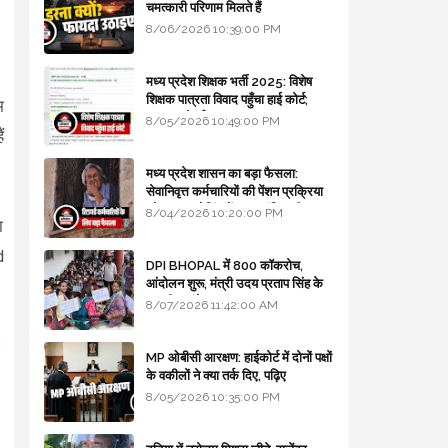
चमत्कारी परिणाम मिलते हैं
8/06/2026 10:39:00 PM
मध्य प्रदेश शिक्षक भर्ती 2025: विशेष
शिक्षक पात्रता विवाद पहुँचा हाई कोर्ट;
म
सरकार से माँगा जवाब
8/05/2026 10:49:00 PM
ं
मध्य प्रदेश शासन का बड़ा फैसला:
सेवानिवृत्त कर्मचारियों की पेंशन प्रक्रिया
और बजट कोडिंग में हुए क्रांतिकारी
8/04/2026 10:20:00 PM
ा
बदलाव
d
DPI BHOPAL में 800 कॉकरोच,
आंदोलन शुरू, मंत्री उदय प्रताप सिंह के
घर भी जाएंगे
8/07/2026 11:42:00 AM
।
MP ओबीसी आरक्षण: हाईकोर्ट में दोनों पक्षों
के वकीलों ने क्या तर्क दिए, पढ़िए
8/05/2026 10:35:00 PM