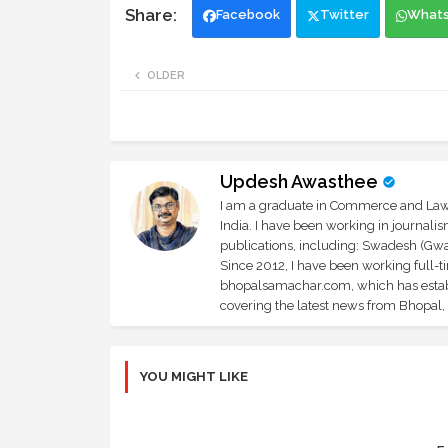
Facebook
Twitter
What
OLDER
Updesh Awasthee
I am a graduate in Commerce and Law, 
India. I have been working in journali
publications, including: Swadesh (Gwal
Since 2012, I have been working full-t
bhopalsamachar.com, which has establi
covering the latest news from Bhopal, I
YOU MIGHT LIKE