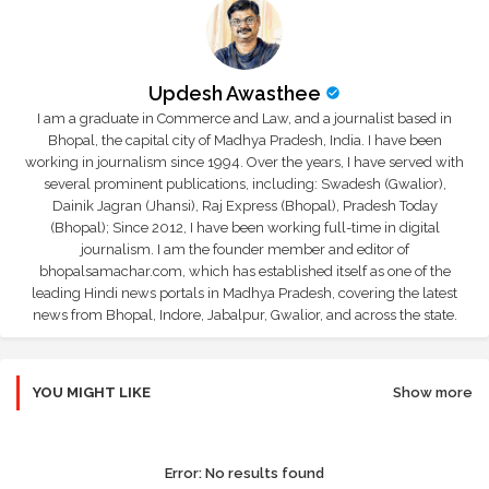
Updesh Awasthee
I am a graduate in Commerce and Law, and a journalist based in
Bhopal, the capital city of Madhya Pradesh, India. I have been
working in journalism since 1994. Over the years, I have served with
several prominent publications, including: Swadesh (Gwalior),
Dainik Jagran (Jhansi), Raj Express (Bhopal), Pradesh Today
(Bhopal); Since 2012, I have been working full-time in digital
journalism. I am the founder member and editor of
bhopalsamachar.com, which has established itself as one of the
leading Hindi news portals in Madhya Pradesh, covering the latest
news from Bhopal, Indore, Jabalpur, Gwalior, and across the state.
YOU MIGHT LIKE
Show more
Error:
No results found