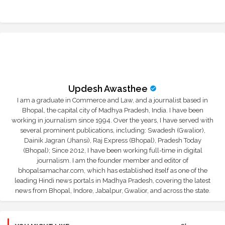
r
app
Updesh Awasthee
I am a graduate in Commerce and Law, and a journalist based in
Bhopal, the capital city of Madhya Pradesh, India. I have been
working in journalism since 1994. Over the years, I have served with
several prominent publications, including: Swadesh (Gwalior),
Dainik Jagran (Jhansi), Raj Express (Bhopal), Pradesh Today
(Bhopal); Since 2012, I have been working full-time in digital
journalism. I am the founder member and editor of
bhopalsamachar.com, which has established itself as one of the
leading Hindi news portals in Madhya Pradesh, covering the latest
news from Bhopal, Indore, Jabalpur, Gwalior, and across the state.