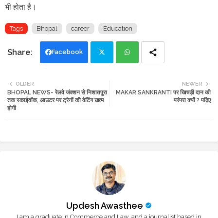
भी होता है।
Tags
Bhopal
career
Education
Facebook
Twi
Wh
OLDER
NEWER
BHOPAL NEWS- रेलवे जंक्शन से निशातपुरा
MAKAR SANKRANTI पर खिचड़ी दान की
tte
ats
तक स्काईवॉक, आउटर पर ट्रेनों की वेटिंग खत्म
परंपरा क्यों ? पढ़िए
होगी
r
app
Updesh Awasthee
I am a graduate in Commerce and Law, and a journalist based in