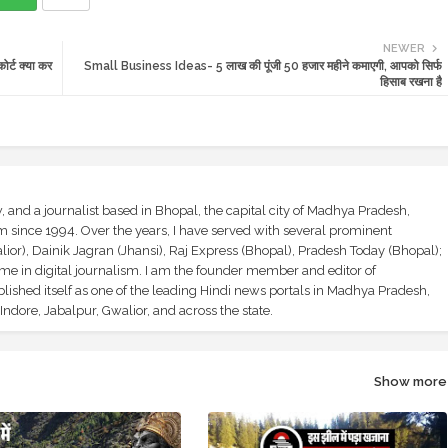
NEWER
र्ट क्या कर
Small Business Ideas- 5 लाख की पूंजी 50 हजार महीने कमाएगी, आपको सिर्फ
हिसाब रखना है
and a journalist based in Bhopal, the capital city of Madhya Pradesh,
sm since 1994. Over the years, I have served with several prominent
ior), Dainik Jagran (Jhansi), Raj Express (Bhopal), Pradesh Today (Bhopal);
ime in digital journalism. I am the founder member and editor of
shed itself as one of the leading Hindi news portals in Madhya Pradesh,
ndore, Jabalpur, Gwalior, and across the state.
Show more