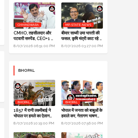
CHHINDWARA
MP-STATE-NEWS
CMHO, तहसीलदार और
बीमार साध्वी उमा भारती की
पटवारी सस्पेंड, CEO+1 का
फसल, कृषि मंत्री काट रहे हैं:
सैलरी इंक्रीमेंट स्टॉप,
पॉलिटिक्स गजब है @ दतिया
8/07/2026 06:51:00 PM
8/07/2026 03:27:00 PM
SDM+2 को नोटिस:
उपचुनाव
मुख्यमंत्री जन-विश्वास
BHOPAL
BHOPAL
BHOPAL
1857 में रानी लक्ष्मीबाई ने
भोपाल में जनता को बाबुओं के
भोपाल पर हमले का ऐलान
हवाले कर, नेतागण भाषण
कर दिया था, बेगम ने रानी को
बाजी करते रहे: मुख्यमंत्री
8/07/2026 10:19:00 PM
8/07/2026 07:56:00 PM
मारने सैनिक भेजे थे
जन विश्वास अभियान