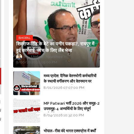
BHOPAL
शिवराज सिंह के बेटे का पनीर पकड़ा?, रायपुर में
हुई कार्रवाई, जांच के लिए लैब भेजा
Updesh Awasthee
8/06/2026 10:09:00 PM
मध्य प्रदेश: दैनिक वेतनभोगी कर्मचारियों
के स्थायी वर्गीकरण और वेतनमान पर
सरकार का बड़ा स्पष्टीकरण
8/01/2026 07:07:00 PM
।
MP Patwari भर्ती 2026 और समूह-2
उपसमूह-4 अभ्यर्थियों के लिए संपूर्ण
क
मार्गदर्शिका
8/04/2026 10:32:00 PM
े
भोपाल–रीवा वंदे भारत एक्सप्रेस में बर्थों