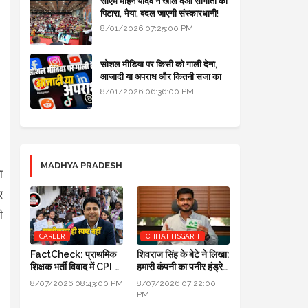
सीएम मोहन यादव ने खोल दओ सौगातों को
पिटारा, भैया, बदल जाएगी संस्कारधानी!
8/01/2026 07:25:00 PM
सोशल मीडिया पर किसी को गाली देना,
आजादी या अपराध और कितनी सजा का
प्रावधान - free legal advice
8/01/2026 06:36:00 PM
MADHYA PRADESH
ा
र
ी
CAREER
CHHATTISGARH
FactCheck: प्राथमिक
शिवराज सिंह के बेटे ने लिखा:
शिक्षक भर्ती विवाद में CPI का
हमारी कंपनी का पनीर हंड्रेड
स्पष्टीकरण ही स्पष्ट नहीं
परसेंट प्योर है, लैब रिपोर्ट आ
8/07/2026 08:43:00 PM
8/07/2026 07:22:00
गई है
PM