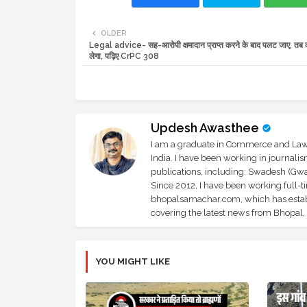
OLDER
Legal advice- सह-आरोपी क्षमादान प्राप्त करने के बाद पलट जाए, तब को
लेगा, पढ़िए CrPC 308
Updesh Awasthee
I am a graduate in Commerce and Law, 
India. I have been working in journali
publications, including: Swadesh (Gwal
Since 2012, I have been working full-t
bhopalsamachar.com, which has establi
covering the latest news from Bhopal, I
YOU MIGHT LIKE