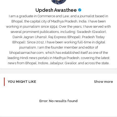
Updesh Awasthee
I am a graduate in Commerce and Law, and a journalist based in
Bhopal, the capital city of Madhya Pradesh, India. I have been
working in journalism since 1994. Over the years, I have served with
several prominent publications, including: Swadesh (Gwalior),
Dainik Jagran (Jhansi), Raj Express (Bhopal), Pradesh Today
(Bhopal); Since 2012, I have been working full-time in digital
journalism. I am the founder member and editor of
bhopalsamachar.com, which has established itself as one of the
leading Hindi news portals in Madhya Pradesh, covering the latest
news from Bhopal, Indore, Jabalpur, Gwalior, and across the state.
YOU MIGHT LIKE
Show more
Error:
No results found