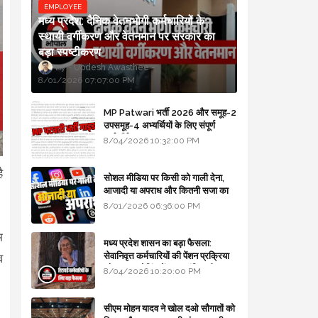
EMPLOYEE
मध्य प्रदेश: दैनिक वेतनभोगी कर्मचारियों के
स्थायी वर्गीकरण और वेतनमान पर सरकार का
बड़ा स्पष्टीकरण
Updesh Awasthee
8/01/2026 07:07:00 PM
MP Patwari भर्ती 2026 और समूह-2
उपसमूह-4 अभ्यर्थियों के लिए संपूर्ण
मार्गदर्शिका
8/04/2026 10:32:00 PM
ै
सोशल मीडिया पर किसी को गाली देना,
आजादी या अपराध और कितनी सजा का
प्रावधान - free legal advice
8/01/2026 06:36:00 PM
म
मध्य प्रदेश शासन का बड़ा फैसला:
सेवानिवृत्त कर्मचारियों की पेंशन प्रक्रिया
व
और बजट कोडिंग में हुए क्रांतिकारी
8/04/2026 10:20:00 PM
बदलाव
सीएम मोहन यादव ने खोल दओ सौगातों को