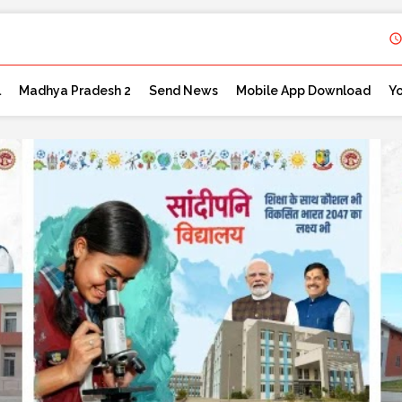
l
Madhya Pradesh 2
Send News
Mobile App Download
Y