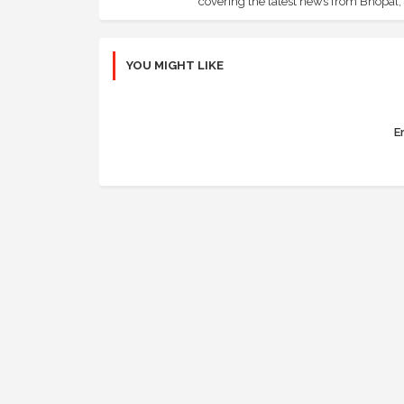
covering the latest news from Bhopal, I
YOU MIGHT LIKE
Er