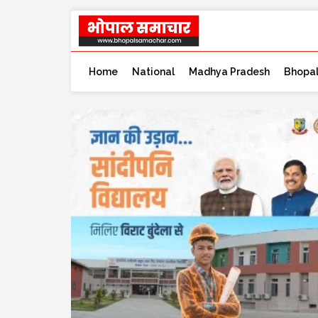
Home
National
Madhya Pradesh
Bhopa