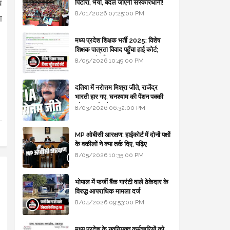
य
पिटारा, भैया, बदल जाएगी संस्कारधानी!
8/01/2026 07:25:00 PM
ा
मध्य प्रदेश शिक्षक भर्ती 2025: विशेष
शिक्षक पात्रता विवाद पहुँचा हाई कोर्ट;
सरकार से माँगा जवाब
8/05/2026 10:49:00 PM
दतिया में नरोत्तम मिश्रा जीते, राजेंद्र
भारती हार गए, घनश्याम की पेंशन पक्की
और आशुतोष बैक टू...
8/03/2026 06:32:00 PM
MP ओबीसी आरक्षण: हाईकोर्ट में दोनों पक्षों
के वकीलों ने क्या तर्क दिए, पढ़िए
8/05/2026 10:35:00 PM
भोपाल में फर्जी बैंक गारंटी वाले ठेकेदार के
विरुद्ध आपराधिक मामला दर्ज
8/04/2026 09:53:00 PM
मध्य प्रदेश के नवनियुक्त कर्मचारियों को