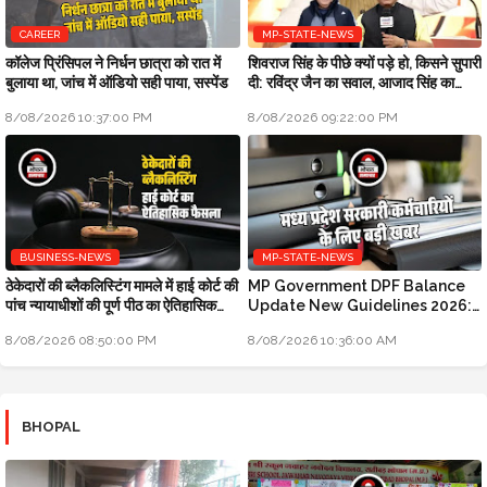
CAREER
MP-STATE-NEWS
कॉलेज प्रिंसिपल ने निर्धन छात्रा को रात में
शिवराज सिंह के पीछे क्यों पड़े हो, किसने सुपारी
बुलाया था, जांच में ऑडियो सही पाया, सस्पेंड
दी: रविंद्र जैन का सवाल, आजाद सिंह का
जवाब
8/08/2026 10:37:00 PM
8/08/2026 09:22:00 PM
BUSINESS-NEWS
MP-STATE-NEWS
ठेकेदारों की ब्लैकलिस्टिंग मामले में हाई कोर्ट की
MP Government DPF Balance
पांच न्यायाधीशों की पूर्ण पीठ का ऐतिहासिक
Update New Guidelines 2026:
फैसला
मध्य प्रदेश सरकारी कर्मचारियों के लिए बड़ी
8/08/2026 08:50:00 PM
8/08/2026 10:36:00 AM
खबर
BHOPAL