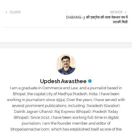
Twi
Wh
OLDER
NEWER
DABANG-3 की एक्ट्रेस की लाश मेकअप रुम में
tte
ats
लटकी मिली
r
app
Updesh Awasthee
I am a graduate in Commerce and Law, and a journalist based in
Bhopal, the capital city of Madhya Pradesh, India. I have been
working in journalism since 1994. Over the years, I have served with
several prominent publications, including: Swadesh (Gwalior),
Dainik Jagran (Jhansi), Raj Express (Bhopal), Pradesh Today
(Bhopal); Since 2012, I have been working full-time in digital
journalism. I am the founder member and editor of
bhopalsamachar.com, which has established itself as one of the