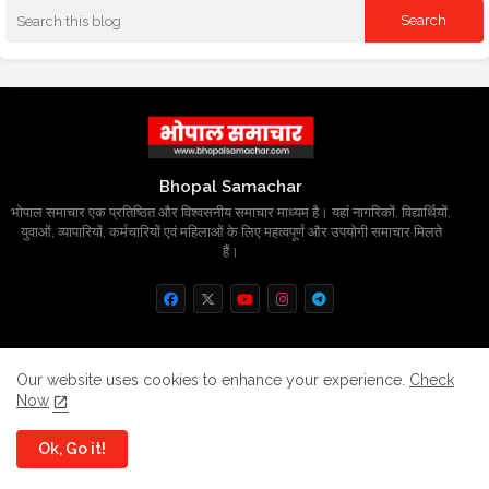
Bhopal Samachar
भोपाल समाचार एक प्रतिष्ठित और विश्वसनीय समाचार माध्यम है। यहां नागरिकों, विद्यार्थियों,
युवाओं, व्यापारियों, कर्मचारियों एवं महिलाओं के लिए महत्वपूर्ण और उपयोगी समाचार मिलते
हैं।
Home
About
Contact us
Privacy Policy
Our website uses cookies to enhance your experience.
Check
Now
Grievance
Disclaimer
sitemap
Ok, Go it!
All Right Reserved Copyright
BhopalSmachar.com