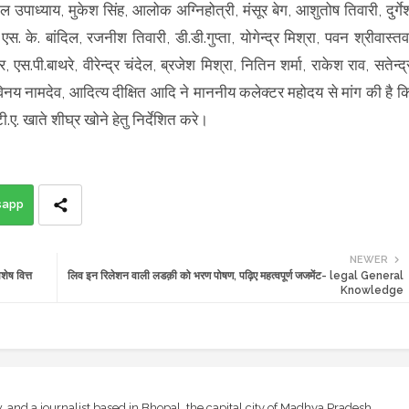
अटल उपाध्याय, मुकेश सिंह, आलोक अग्निहोत्री, मंसूर बेग, आशुतोष तिवारी, दुर्गे
े, एस. के. बांदिल, रजनीश तिवारी, डी.डी.गुप्ता, योगेन्द्र मिश्रा, पवन श्रीवास्तव
, एस.पी.बाथरे, वीरेन्द्र चंदेल, ब्रजेश मिश्रा, नितिन शर्मा, राकेश राव, सतेन्द्
 विनय नामदेव, आदित्य दीक्षित आदि ने माननीय कलेक्टर महोदय से मांग की है क
ी.ए. खाते शीघ्र खोने हेतु निर्देशित करे।
sapp
NEWER
शेष वित्त
लिव इन रिलेशन वाली लडक़ी को भरण पोषण, पढ़िए महत्वपूर्ण जजमेंट- legal General
Knowledge
and a journalist based in Bhopal, the capital city of Madhya Pradesh,