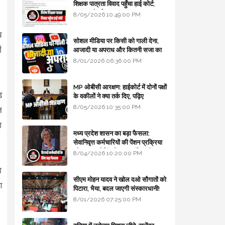
शिक्षक पात्रता विवाद पहुँचा हाई कोर्ट;
सरकार से माँगा जवाब
8/05/2026 10:49:00 PM
य
सोशल मीडिया पर किसी को गाली देना,
ं
आजादी या अपराध और कितनी सजा का
प्रावधान - free legal advice
8/01/2026 06:36:00 PM
MP ओबीसी आरक्षण: हाईकोर्ट में दोनों पक्षों
़
के वकीलों ने क्या तर्क दिए, पढ़िए
8/05/2026 10:35:00 PM
न
ग
मध्य प्रदेश शासन का बड़ा फैसला:
सेवानिवृत्त कर्मचारियों की पेंशन प्रक्रिया
और बजट कोडिंग में हुए क्रांतिकारी
8/04/2026 10:20:00 PM
बदलाव
ा
सीएम मोहन यादव ने खोल दओ सौगातों को
ण
पिटारा, भैया, बदल जाएगी संस्कारधानी!
8/01/2026 07:25:00 PM