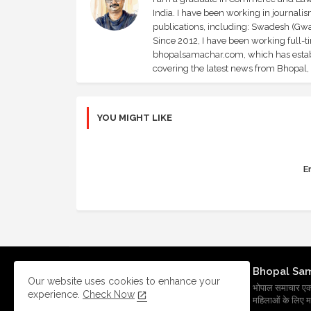
India. I have been working in journali
publications, including: Swadesh (Gwal
Since 2012, I have been working full-t
bhopalsamachar.com, which has establi
covering the latest news from Bhopal, I
YOU MIGHT LIKE
Er
Bhopal Sa
Our website uses cookies to enhance your
भोपाल समाचार एक प्र
experience.
Check Now
महिलाओं के लिए मह