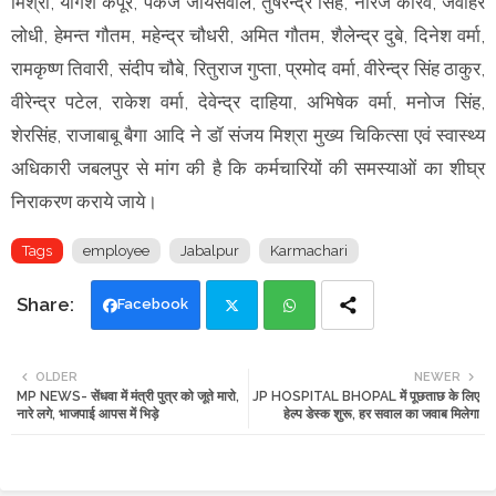
मिश्रा, योगेश कपूर, पंकज जायसवाल, तुषरेन्द्र सिंह, नीरज कौरव, जवाहर
लोधी, हेमन्त गौतम, महेन्द्र चौधरी, अमित गौतम, शैलेन्द्र दुबे, दिनेश वर्मा,
रामकृष्ण तिवारी, संदीप चौबे, रितुराज गुप्ता, प्रमोद वर्मा, वीरेन्द्र सिंह ठाकुर,
वीरेन्द्र पटेल, राकेश वर्मा, देवेन्द्र दाहिया, अभिषेक वर्मा, मनोज सिंह,
शेरसिंह, राजाबाबू बैगा आदि ने डॉ संजय मिश्रा मुख्य चिकित्सा एवं स्वास्थ्य
अधिकारी जबलपुर से मांग की है कि कर्मचारियों की समस्याओं का शीघ्र
निराकरण कराये जाये।
Tags
employee
Jabalpur
Karmachari
Facebook
Twi
Wh
OLDER
NEWER
MP NEWS- सेंधवा में मंत्री पुत्र को जूते मारो,
JP HOSPITAL BHOPAL में पूछताछ के लिए
tte
ats
नारे लगे, भाजपाई आपस में भिड़े
हेल्प डेस्क शुरू, हर सवाल का जवाब मिलेगा
r
app