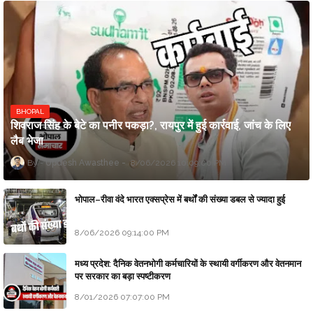
BHOPAL
शिवराज सिंह के बेटे का पनीर पकड़ा?, रायपुर में हुई कार्रवाई, जांच के लिए
लैब भेजा
Updesh Awasthee
8/06/2026 10:09:00 PM
भोपाल–रीवा वंदे भारत एक्सप्रेस में बर्थों की संख्या डबल से ज्यादा हुई
8/06/2026 09:14:00 PM
मध्य प्रदेश: दैनिक वेतनभोगी कर्मचारियों के स्थायी वर्गीकरण और वेतनमान
पर सरकार का बड़ा स्पष्टीकरण
8/01/2026 07:07:00 PM