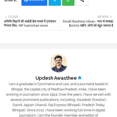
Twi
Wh
OLDER
NEWER
अतिथि विद्वानों की आईडी हैक मामले में ट्रांसफर
Small Business Ideas- प्यार से कमाइए
tte
ats
निरस्त किए- MP karmchari news
₹40000 महीने, लोगों को बहुत जरूरत है
r
app
Updesh Awasthee
I am a graduate in Commerce and Law, and a journalist based in
Bhopal, the capital city of Madhya Pradesh, India. I have been
working in journalism since 1994. Over the years, I have served with
several prominent publications, including: Swadesh (Gwalior),
Dainik Jagran (Jhansi), Raj Express (Bhopal), Pradesh Today
(Bhopal); Since 2012, I have been working full-time in digital
journalism. I am the founder member and editor of