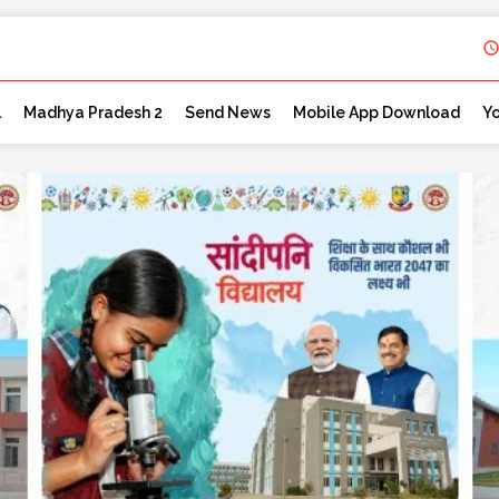
l
Madhya Pradesh 2
Send News
Mobile App Download
Y