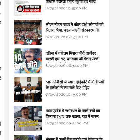
शिक्षक पात्रता विवाद पहुँचा हाई कोर्ट;
ो
सरकार से माँगा जवाब
8/05/2026 10:49:00 PM
-
र
सीएम मोहन यादव ने खोल दओ सौगातों को
पिटारा, भैया, बदल जाएगी संस्कारधानी!
8/01/2026 07:25:00 PM
दतिया में नरोत्तम मिश्रा जीते, राजेंद्र
भारती हार गए, घनश्याम की पेंशन पक्की
और आशुतोष बैक टू...
8/03/2026 06:32:00 PM
छ
र
MP ओबीसी आरक्षण: हाईकोर्ट में दोनों पक्षों
के वकीलों ने क्या तर्क दिए, पढ़िए
8/05/2026 10:35:00 PM
मध्य प्रदेश में रक्षाबंधन के पहले बसों का
किराया 75% तक बढ़ाया, रात में सफर
किया तो 10% एक्स्ट्रा
8/05/2026 09:48:00 PM
ी
ी
भोपाल में फर्जी बैंक गारंटी वाले ठेकेदार के