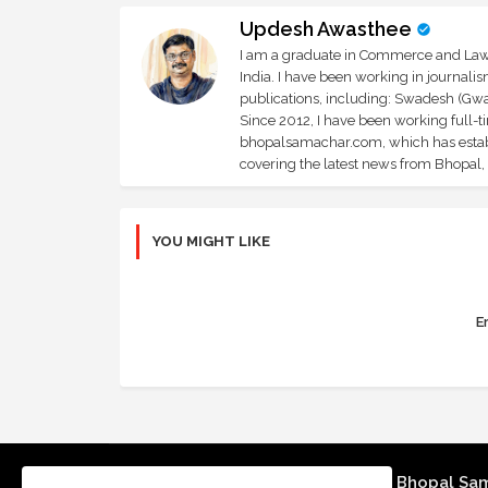
Updesh Awasthee
I am a graduate in Commerce and Law, 
India. I have been working in journali
publications, including: Swadesh (Gwal
Since 2012, I have been working full-t
bhopalsamachar.com, which has establi
covering the latest news from Bhopal, I
YOU MIGHT LIKE
Er
Bhopal Sa