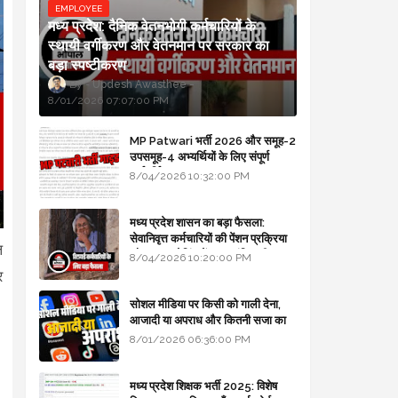
EMPLOYEE
मध्य प्रदेश: दैनिक वेतनभोगी कर्मचारियों के
स्थायी वर्गीकरण और वेतनमान पर सरकार का
बड़ा स्पष्टीकरण
Updesh Awasthee
8/01/2026 07:07:00 PM
MP Patwari भर्ती 2026 और समूह-2
उपसमूह-4 अभ्यर्थियों के लिए संपूर्ण
मार्गदर्शिका
8/04/2026 10:32:00 PM
मध्य प्रदेश शासन का बड़ा फैसला:
सेवानिवृत्त कर्मचारियों की पेंशन प्रक्रिया
ल
और बजट कोडिंग में हुए क्रांतिकारी
8/04/2026 10:20:00 PM
बदलाव
र
सोशल मीडिया पर किसी को गाली देना,
आजादी या अपराध और कितनी सजा का
प्रावधान - free legal advice
8/01/2026 06:36:00 PM
मध्य प्रदेश शिक्षक भर्ती 2025: विशेष