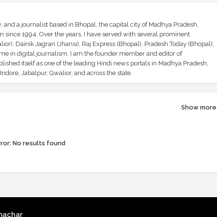
and a journalist based in Bhopal, the capital city of Madhya Pradesh,
sm since 1994. Over the years, I have served with several prominent
ior), Dainik Jagran (Jhansi), Raj Express (Bhopal), Pradesh Today (Bhopal);
ime in digital journalism. I am the founder member and editor of
shed itself as one of the leading Hindi news portals in Madhya Pradesh,
ndore, Jabalpur, Gwalior, and across the state.
Show more
ror:
No results found
machar