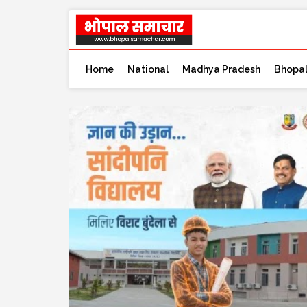
Home
National
Madhya Pradesh
Bhopa