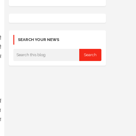
ी
SEARCH YOUR NEWS
ी
प
ं
ा
ा