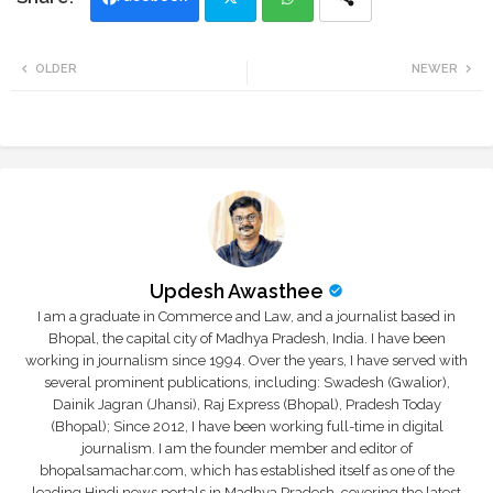
Twi
Wh
OLDER
NEWER
tte
ats
r
app
Updesh Awasthee
I am a graduate in Commerce and Law, and a journalist based in
Bhopal, the capital city of Madhya Pradesh, India. I have been
working in journalism since 1994. Over the years, I have served with
several prominent publications, including: Swadesh (Gwalior),
Dainik Jagran (Jhansi), Raj Express (Bhopal), Pradesh Today
(Bhopal); Since 2012, I have been working full-time in digital
journalism. I am the founder member and editor of
bhopalsamachar.com, which has established itself as one of the
leading Hindi news portals in Madhya Pradesh, covering the latest