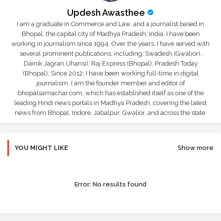
Updesh Awasthee
I am a graduate in Commerce and Law, and a journalist based in
Bhopal, the capital city of Madhya Pradesh, India. I have been
working in journalism since 1994. Over the years, I have served with
several prominent publications, including: Swadesh (Gwalior),
Dainik Jagran (Jhansi), Raj Express (Bhopal), Pradesh Today
(Bhopal); Since 2012, I have been working full-time in digital
journalism. I am the founder member and editor of
bhopalsamachar.com, which has established itself as one of the
leading Hindi news portals in Madhya Pradesh, covering the latest
news from Bhopal, Indore, Jabalpur, Gwalior, and across the state.
YOU MIGHT LIKE
Show more
Error:
No results found