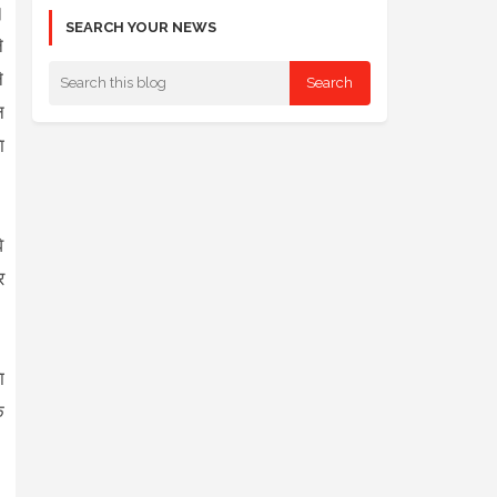
।
SEARCH YOUR NEWS
े
े
न
ा
े
र
ा
े