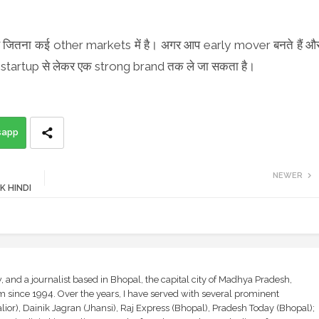
है जितना कई other markets में है। अगर आप early mover बनते हैं औ
े startup से लेकर एक strong brand तक ले जा सकता है।
sapp
NEWER
- GK HINDI
and a journalist based in Bhopal, the capital city of Madhya Pradesh,
sm since 1994. Over the years, I have served with several prominent
ior), Dainik Jagran (Jhansi), Raj Express (Bhopal), Pradesh Today (Bhopal);