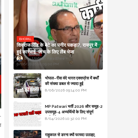
BHOPAL
शिवराज सिंह के बेटे का पनीर पकड़ा?, रायपुर में
हुई कार्रवाई, जांच के लिए लैब भेजा
Updesh Awasthee
8/06/2026 10:09:00 PM
भोपाल–रीवा वंदे भारत एक्सप्रेस में बर्थों
की संख्या डबल से ज्यादा हुई
8/06/2026 09:14:00 PM
MP Patwari भर्ती 2026 और समूह-2
उपसमूह-4 अभ्यर्थियों के लिए संपूर्ण
-
मार्गदर्शिका
8/04/2026 10:32:00 PM
ा
राहुकाल से डरना क्यों फायदा उठाइए,