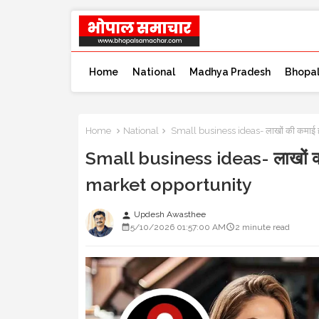
Home
National
Madhya Pradesh
Bhopa
Home
National
Small business ideas- लाखों की कमाई
Small business ideas- लाखों क
market opportunity
Updesh Awasthee
person
5/10/2026 01:57:00 AM
2 minute read