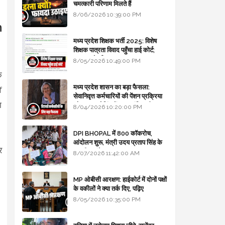
चमत्कारी परिणाम मिलते हैं
8/06/2026 10:39:00 PM
h
मध्य प्रदेश शिक्षक भर्ती 2025: विशेष
शिक्षक पात्रता विवाद पहुँचा हाई कोर्ट;
सरकार से माँगा जवाब
8/05/2026 10:49:00 PM
क
मध्य प्रदेश शासन का बड़ा फैसला:
f
सेवानिवृत्त कर्मचारियों की पेंशन प्रक्रिया
ा
और बजट कोडिंग में हुए क्रांतिकारी
8/04/2026 10:20:00 PM
बदलाव
DPI BHOPAL में 800 कॉकरोच,
आंदोलन शुरू, मंत्री उदय प्रताप सिंह के
र
घर भी जाएंगे
8/07/2026 11:42:00 AM
MP ओबीसी आरक्षण: हाईकोर्ट में दोनों पक्षों
के वकीलों ने क्या तर्क दिए, पढ़िए
8/05/2026 10:35:00 PM