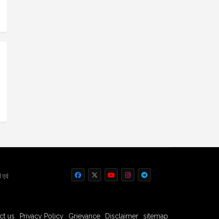
 एवं
ct us
Privacy Policy
Grievance
Disclaimer
sitemap