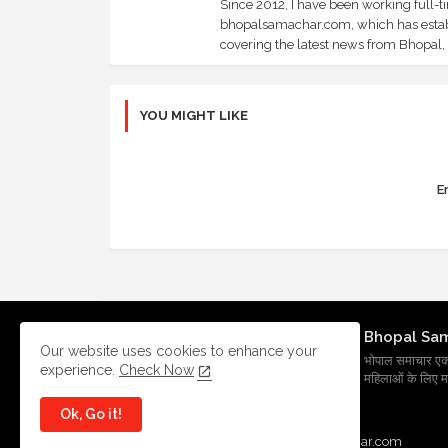
Since 2012, I have been working full-t
bhopalsamachar.com, which has establi
covering the latest news from Bhopal, I
YOU MIGHT LIKE
Er
Bhopal Sa
Our website uses cookies to enhance your
भोपाल समाचार एक प्र
experience.
Check Now
महिलाओं के लिए मह
Ok, Go it!
All Right Reserved Copyright
BhopalSmachar.com