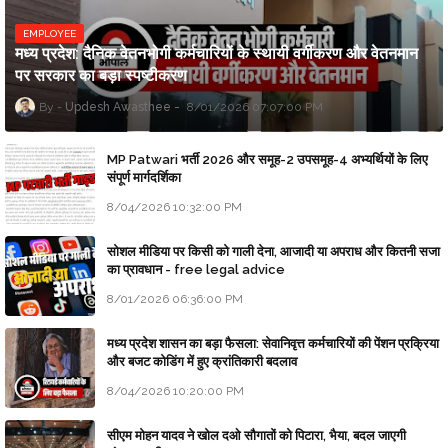
EMPLOYEE
मध्य प्रदेश: दैनिक वेतनभोगी कर्मचारियों के स्थायी वर्गीकरण और वेतनमान
पर सरकार का बड़ा स्पष्टीकरण
Updesh Awasthee
8/01/2026 07:07:00 PM
MP Patwari भर्ती 2026 और समूह-2 उपसमूह-4 अभ्यर्थियों के लिए
संपूर्ण मार्गदर्शिका
8/04/2026 10:32:00 PM
सोशल मीडिया पर किसी को गाली देना, आजादी या अपराध और कितनी सजा
का प्रावधान - free legal advice
8/01/2026 06:36:00 PM
मध्य प्रदेश शासन का बड़ा फैसला: सेवानिवृत्त कर्मचारियों की पेंशन प्रक्रिया
और बजट कोडिंग में हुए क्रांतिकारी बदलाव
8/04/2026 10:20:00 PM
सीएम मोहन यादव ने खोल दओ सौगातों को पिटारा, भैया, बदल जाएगी