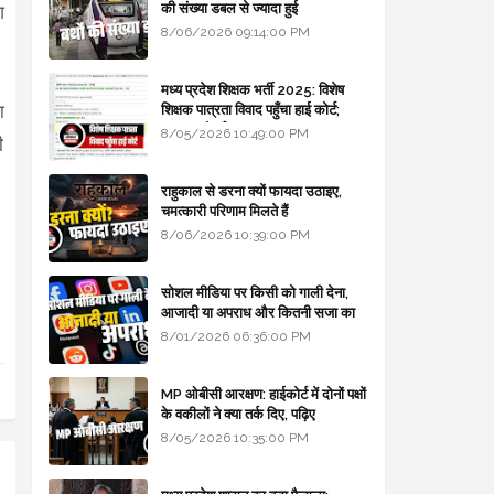
की संख्या डबल से ज्यादा हुई
श
8/06/2026 09:14:00 PM
मध्य प्रदेश शिक्षक भर्ती 2025: विशेष
ा
शिक्षक पात्रता विवाद पहुँचा हाई कोर्ट;
सरकार से माँगा जवाब
8/05/2026 10:49:00 PM
ी
राहुकाल से डरना क्यों फायदा उठाइए,
चमत्कारी परिणाम मिलते हैं
8/06/2026 10:39:00 PM
सोशल मीडिया पर किसी को गाली देना,
आजादी या अपराध और कितनी सजा का
प्रावधान - free legal advice
8/01/2026 06:36:00 PM
MP ओबीसी आरक्षण: हाईकोर्ट में दोनों पक्षों
के वकीलों ने क्या तर्क दिए, पढ़िए
8/05/2026 10:35:00 PM