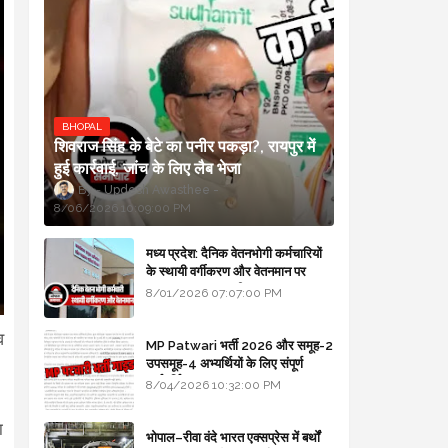
BHOPAL
शिवराज सिंह के बेटे का पनीर पकड़ा?, रायपुर में
हुई कार्रवाई, जांच के लिए लैब भेजा
Updesh Awasthee
8/06/2026 10:09:00 PM
मध्य प्रदेश: दैनिक वेतनभोगी कर्मचारियों
के स्थायी वर्गीकरण और वेतनमान पर
सरकार का बड़ा स्पष्टीकरण
8/01/2026 07:07:00 PM
व
MP Patwari भर्ती 2026 और समूह-2
उपसमूह-4 अभ्यर्थियों के लिए संपूर्ण
मार्गदर्शिका
8/04/2026 10:32:00 PM
ा
भोपाल–रीवा वंदे भारत एक्सप्रेस में बर्थों