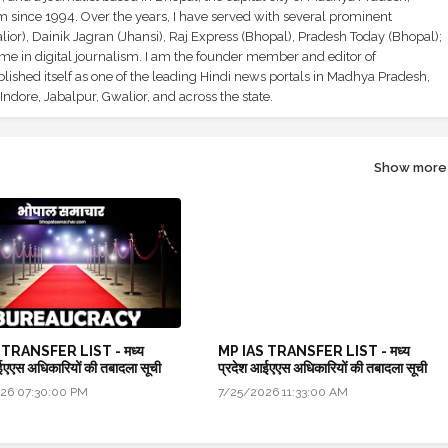
sm since 1994. Over the years, I have served with several prominent
ior), Dainik Jagran (Jhansi), Raj Express (Bhopal), Pradesh Today (Bhopal);
ime in digital journalism. I am the founder member and editor of
shed itself as one of the leading Hindi news portals in Madhya Pradesh,
ndore, Jabalpur, Gwalior, and across the state.
Show more
 TRANSFER LIST - मध्य
MP IAS TRANSFER LIST - मध्य
ईएएस अधिकारियों की तबादला सूची
प्रदेश आईएएस अधिकारियों की तबादला सूची
26 07:30:00 PM
7/25/2026 11:33:00 AM