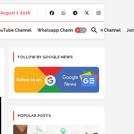
August 7, 2026
ouTube Channel
Whatsapp Channel
Telegram Channel
Joi
FOLLOW BY GOOGLE NEWS
POPULAR POSTS