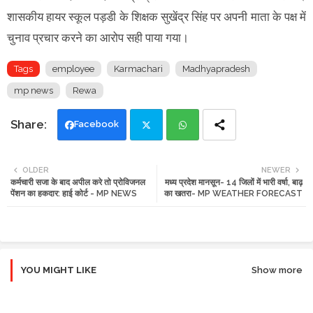
शासकीय हायर स्कूल पड़डी के शिक्षक सुखेंद्र सिंह पर अपनी माता के पक्ष में
चुनाव प्रचार करने का आरोप सही पाया गया।
Tags
employee
Karmachari
Madhyapradesh
mp news
Rewa
Facebook
Twi
Wh
OLDER
NEWER
कर्मचारी सजा के बाद अपील करे तो प्रोविजनल
मध्य प्रदेश मानसून- 14 जिलों में भारी वर्षा, बाढ़
tte
ats
पेंशन का हकदार: हाई कोर्ट - MP NEWS
का खतरा- MP WEATHER FORECAST
r
app
YOU MIGHT LIKE
Show more