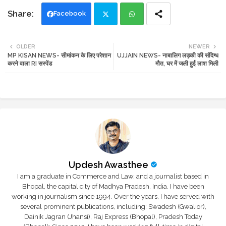
Facebook
Twi
Wh
OLDER
NEWER
MP KISAN NEWS- सीमांकन के लिए परेशान
UJJAIN NEWS- नाबालिग लड़की की संदिग्ध
tte
ats
करने वाला RI सस्पेंड
मौत, घर में जली हुई लाश मिली
r
app
Updesh Awasthee
I am a graduate in Commerce and Law, and a journalist based in
Bhopal, the capital city of Madhya Pradesh, India. I have been
working in journalism since 1994. Over the years, I have served with
several prominent publications, including: Swadesh (Gwalior),
Dainik Jagran (Jhansi), Raj Express (Bhopal), Pradesh Today