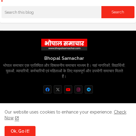
Bhopal Samachar
भोपाल समाचार एक प्रतिष्ठित और विश्वसनीय समाचार माध्यम है। यहां नागरिकों, विद्यार्थियों,
युवाओं, व्यापारियों, कर्मचारियों एवं महिलाओं के लिए महत्वपूर्ण और उपयोगी समाचार मिलते
हैं।
Home
About
Contact us
Privacy Policy
Our website uses cookies to enhance your experience.
Check
Now
Grievance
Disclaimer
sitemap
Ok, Go it!
All Right Reserved Copyright
BhopalSmachar.com