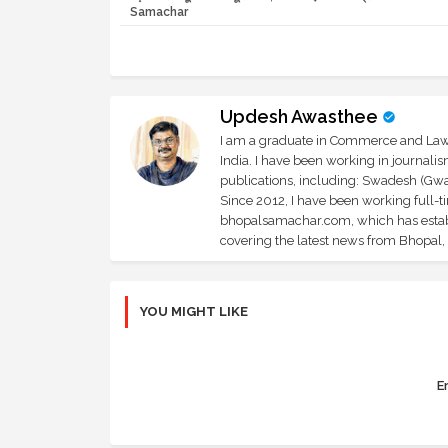
Samachar
Updesh Awasthee
I am a graduate in Commerce and Law, 
India. I have been working in journali
publications, including: Swadesh (Gwal
Since 2012, I have been working full-t
bhopalsamachar.com, which has establi
covering the latest news from Bhopal, I
YOU MIGHT LIKE
Er