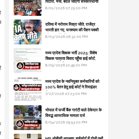
पिटारा, भैया, बदल जाएगी संस्कारधानी!
8/01/2026 07:25:00 PM
ै
ब
दतिया में नरोत्तम मिश्रा जीते, राजेंद्र
भारती हार गए, घनश्याम की पेंशन पक्की
और आशुतोष बैक टू...
8/03/2026 06:32:00 PM
मध्य प्रदेश शिक्षक भर्ती 2025: विशेष
शिक्षक पात्रता विवाद पहुँचा हाई कोर्ट;
सरकार से माँगा जवाब
8/05/2026 10:49:00 PM
ी
मध्य प्रदेश के नवनियुक्त कर्मचारियों को
100% वेतन हेतु हाई कोर्ट ने रिमाइंडर
लिखा
7/27/2026 07:23:00 PM
त
भोपाल में फर्जी बैंक गारंटी वाले ठेकेदार के
विरुद्ध आपराधिक मामला दर्ज
8/04/2026 09:53:00 PM
े
ि
MP ओबीसी आरक्षण: हाईकोर्ट में दोनों पक्षों