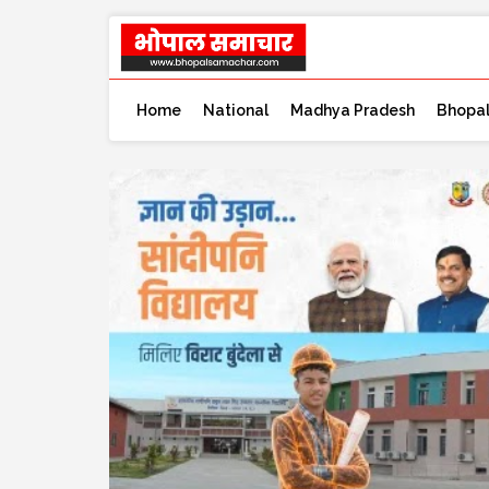
Home
National
Madhya Pradesh
Bhopa