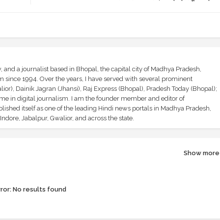
and a journalist based in Bhopal, the capital city of Madhya Pradesh,
sm since 1994. Over the years, I have served with several prominent
ior), Dainik Jagran (Jhansi), Raj Express (Bhopal), Pradesh Today (Bhopal);
ime in digital journalism. I am the founder member and editor of
shed itself as one of the leading Hindi news portals in Madhya Pradesh,
ndore, Jabalpur, Gwalior, and across the state.
Show more
ror:
No results found