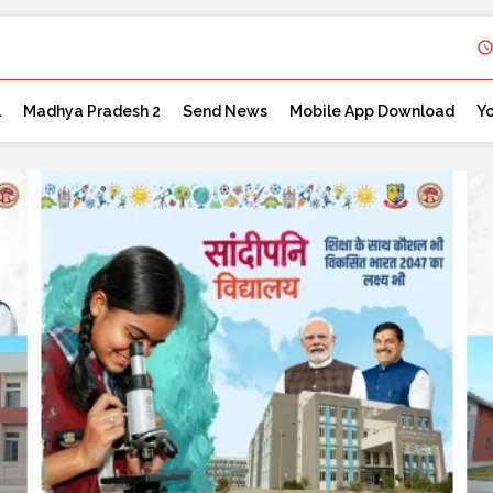
l
Madhya Pradesh 2
Send News
Mobile App Download
Y