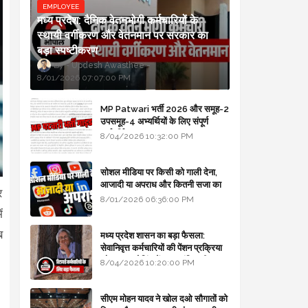
EMPLOYEE
मध्य प्रदेश: दैनिक वेतनभोगी कर्मचारियों के
स्थायी वर्गीकरण और वेतनमान पर सरकार का
बड़ा स्पष्टीकरण
Updesh Awasthee
8/01/2026 07:07:00 PM
MP Patwari भर्ती 2026 और समूह-2
उपसमूह-4 अभ्यर्थियों के लिए संपूर्ण
मार्गदर्शिका
8/04/2026 10:32:00 PM
सोशल मीडिया पर किसी को गाली देना,
आजादी या अपराध और कितनी सजा का
र
प्रावधान - free legal advice
8/01/2026 06:36:00 PM
ं
ब
मध्य प्रदेश शासन का बड़ा फैसला:
सेवानिवृत्त कर्मचारियों की पेंशन प्रक्रिया
और बजट कोडिंग में हुए क्रांतिकारी
8/04/2026 10:20:00 PM
बदलाव
सीएम मोहन यादव ने खोल दओ सौगातों को