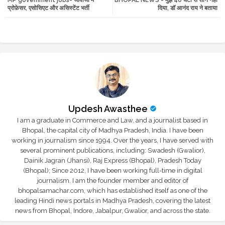
tte
ats
प्रोफ़ेसर, एसोसिएट और असिस्टेंट भर्ती
दिया, डॉ आनंद राय ने बताया
r
app
Updesh Awasthee
I am a graduate in Commerce and Law, and a journalist based in
Bhopal, the capital city of Madhya Pradesh, India. I have been
working in journalism since 1994. Over the years, I have served with
several prominent publications, including: Swadesh (Gwalior),
Dainik Jagran (Jhansi), Raj Express (Bhopal), Pradesh Today
(Bhopal); Since 2012, I have been working full-time in digital
journalism. I am the founder member and editor of
bhopalsamachar.com, which has established itself as one of the
leading Hindi news portals in Madhya Pradesh, covering the latest
news from Bhopal, Indore, Jabalpur, Gwalior, and across the state.