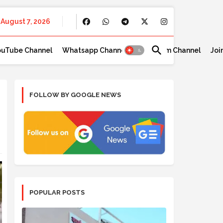
August 7, 2026
ouTube Channel
Whatsapp Channel
Telegram Channel
Joi
FOLLOW BY GOOGLE NEWS
POPULAR POSTS