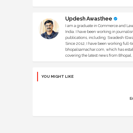
Updesh Awasthee
I am a graduate in Commerce and Law, 
India. I have been working in journali
publications, including: Swadesh (Gwal
Since 2012, I have been working full-t
bhopalsamachar.com, which has establi
covering the latest news from Bhopal, I
YOU MIGHT LIKE
Er