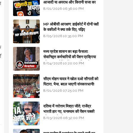
आजादी या अपराध और कितनी सजा का
ा
प्रावधान - free legal advice
8/01/2026 06:36:00 PM
MP ओबीसी आरक्षण: हाईकोर्ट में दोनों पक्षों
के वकीलों ने क्या तर्क दिए, पढ़िए
8/05/2026 10:35:00 PM
े
मध्य प्रदेश शासन का बड़ा फैसला:
ॉ
सेवानिवृत्त कर्मचारियों की पेंशन प्रक्रिया
और बजट कोडिंग में हुए क्रांतिकारी
8/04/2026 10:20:00 PM
बदलाव
सीएम मोहन यादव ने खोल दओ सौगातों को
पिटारा, भैया, बदल जाएगी संस्कारधानी!
8/01/2026 07:25:00 PM
दतिया में नरोत्तम मिश्रा जीते, राजेंद्र
भारती हार गए, घनश्याम की पेंशन पक्की
और आशुतोष बैक टू...
8/03/2026 06:32:00 PM