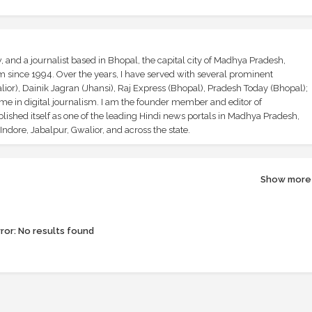
and a journalist based in Bhopal, the capital city of Madhya Pradesh,
sm since 1994. Over the years, I have served with several prominent
ior), Dainik Jagran (Jhansi), Raj Express (Bhopal), Pradesh Today (Bhopal);
ime in digital journalism. I am the founder member and editor of
shed itself as one of the leading Hindi news portals in Madhya Pradesh,
ndore, Jabalpur, Gwalior, and across the state.
Show more
ror:
No results found