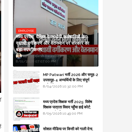
EMPLOYEE
मध्य प्रदेश: दैनिक वेतनभोगी कर्मचारियों के
स्थायी वर्गीकरण और वेतनमान पर सरकार का
बड़ा स्पष्टीकरण
Updesh Awasthee
8/01/2026 07:07:00 PM
MP Patwari भर्ती 2026 और समूह-2
उपसमूह-4 अभ्यर्थियों के लिए संपूर्ण
मार्गदर्शिका
8/04/2026 10:32:00 PM
ॉ
मध्य प्रदेश शिक्षक भर्ती 2025: विशेष
शिक्षक पात्रता विवाद पहुँचा हाई कोर्ट;
सरकार से माँगा जवाब
8/05/2026 10:49:00 PM
ं
सोशल मीडिया पर किसी को गाली देना,