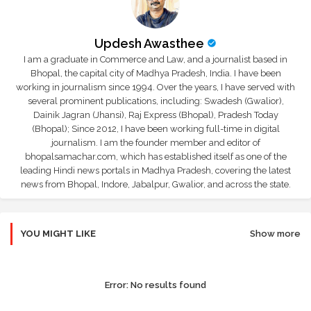
Updesh Awasthee
I am a graduate in Commerce and Law, and a journalist based in
Bhopal, the capital city of Madhya Pradesh, India. I have been
working in journalism since 1994. Over the years, I have served with
several prominent publications, including: Swadesh (Gwalior),
Dainik Jagran (Jhansi), Raj Express (Bhopal), Pradesh Today
(Bhopal); Since 2012, I have been working full-time in digital
journalism. I am the founder member and editor of
bhopalsamachar.com, which has established itself as one of the
leading Hindi news portals in Madhya Pradesh, covering the latest
news from Bhopal, Indore, Jabalpur, Gwalior, and across the state.
YOU MIGHT LIKE
Show more
Error:
No results found