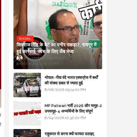
BHOPAL
शिवराज सिंह के बेटे का पनीर पकड़ा?, रायपुर में
हुई कार्रवाई, जांच के लिए लैब भेजा
Updesh Awasthee
8/06/2026 10:09:00 PM
भोपाल–रीवा वंदे भारत एक्सप्रेस में बर्थों
की संख्या डबल से ज्यादा हुई
8/06/2026 09:14:00 PM
MP Patwari भर्ती 2026 और समूह-2
उपसमूह-4 अभ्यर्थियों के लिए संपूर्ण
े
मार्गदर्शिका
8/04/2026 10:32:00 PM
ा
राहुकाल से डरना क्यों फायदा उठाइए,