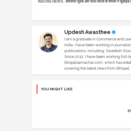
INDORE NEWS- बेरोजगार युवक और पटेल मोटर्स के मैनेजर ने सुसाइड 
Updesh Awasthee
I am a graduate in Commerce and Law, 
India. I have been working in journali
publications, including: Swadesh (Gwal
Since 2012, I have been working full-t
bhopalsamachar.com, which has establi
covering the latest news from Bhopal, I
YOU MIGHT LIKE
Er