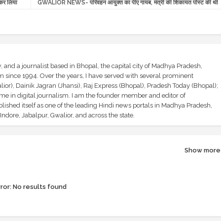
कर लिया
GWALIOR NEWS- परिवहन आयुक्त का पीए गायब, मंत्री की शिकायत पोस्ट की थी
and a journalist based in Bhopal, the capital city of Madhya Pradesh,
sm since 1994. Over the years, I have served with several prominent
ior), Dainik Jagran (Jhansi), Raj Express (Bhopal), Pradesh Today (Bhopal);
ime in digital journalism. I am the founder member and editor of
shed itself as one of the leading Hindi news portals in Madhya Pradesh,
ndore, Jabalpur, Gwalior, and across the state.
Show more
ror:
No results found