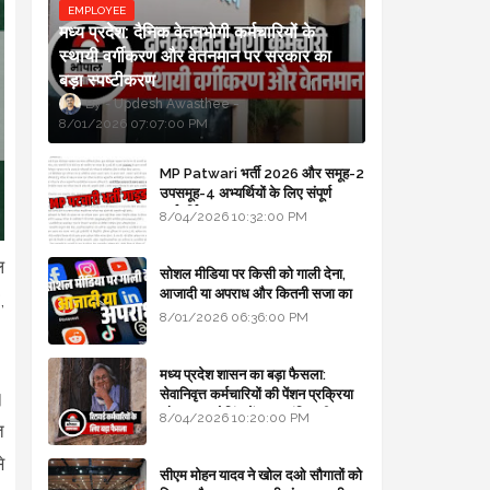
EMPLOYEE
मध्य प्रदेश: दैनिक वेतनभोगी कर्मचारियों के
स्थायी वर्गीकरण और वेतनमान पर सरकार का
बड़ा स्पष्टीकरण
Updesh Awasthee
8/01/2026 07:07:00 PM
MP Patwari भर्ती 2026 और समूह-2
उपसमूह-4 अभ्यर्थियों के लिए संपूर्ण
मार्गदर्शिका
8/04/2026 10:32:00 PM
ल
सोशल मीडिया पर किसी को गाली देना,
आजादी या अपराध और कितनी सजा का
,
प्रावधान - free legal advice
8/01/2026 06:36:00 PM
मध्य प्रदेश शासन का बड़ा फैसला:
सेवानिवृत्त कर्मचारियों की पेंशन प्रक्रिया
।
और बजट कोडिंग में हुए क्रांतिकारी
8/04/2026 10:20:00 PM
त
बदलाव
े
सीएम मोहन यादव ने खोल दओ सौगातों को