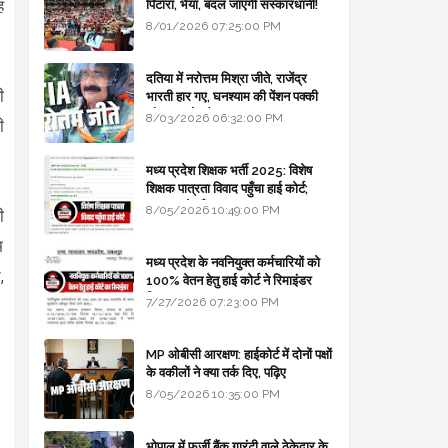
ह
पिटारा, भैया, बदल जाएगी संस्कारधानी!
8/01/2026 07:25:00 PM
दतिया में नरोत्तम मिश्रा जीते, राजेंद्र
ी
भारती हार गए, घनश्याम की पेंशन पक्की
और आशुतोष बैक टू...
8/03/2026 06:32:00 PM
ी
मध्य प्रदेश शिक्षक भर्ती 2025: विशेष
शिक्षक पात्रता विवाद पहुँचा हाई कोर्ट;
सरकार से माँगा जवाब
8/05/2026 10:49:00 PM
ी
म
मध्य प्रदेश के नवनियुक्त कर्मचारियों को
,
100% वेतन हेतु हाई कोर्ट ने रिमाइंडर
लिखा
7/27/2026 07:23:00 PM
MP ओबीसी आरक्षण: हाईकोर्ट में दोनों पक्षों
के वकीलों ने क्या तर्क दिए, पढ़िए
8/05/2026 10:35:00 PM
भोपाल में फर्जी बैंक गारंटी वाले ठेकेदार के