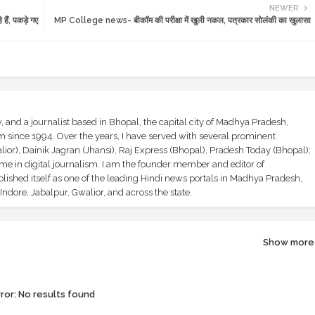
NEWER
ैं, पकड़े गए
MP College news- बीकॉम की परीक्षा में खुली नकल, पत्रकार सोलंकी का खुलासा
and a journalist based in Bhopal, the capital city of Madhya Pradesh,
sm since 1994. Over the years, I have served with several prominent
ior), Dainik Jagran (Jhansi), Raj Express (Bhopal), Pradesh Today (Bhopal);
ime in digital journalism. I am the founder member and editor of
shed itself as one of the leading Hindi news portals in Madhya Pradesh,
ndore, Jabalpur, Gwalior, and across the state.
Show more
ror:
No results found