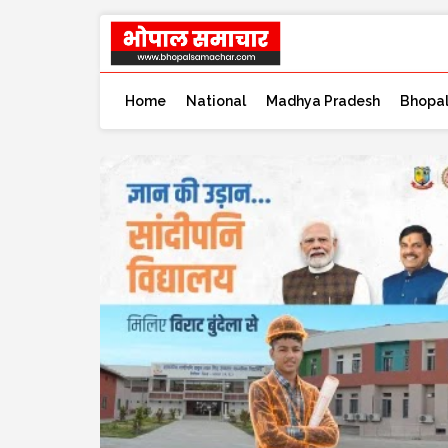
Home
National
Madhya Pradesh
Bhopa