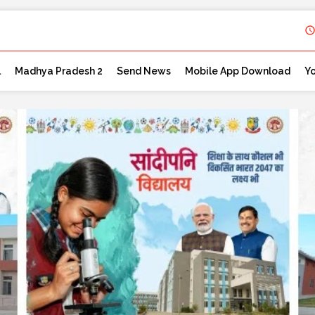
l
Madhya Pradesh 2
Send News
Mobile App Download
Y