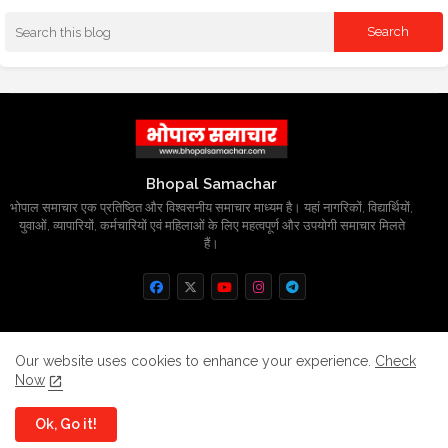
Bhopal Samachar
भोपाल समाचार एक प्रतिष्ठित और विश्वसनीय समाचार माध्यम है। यहां नागरिकों, विद्यार्थियों,
युवाओं, व्यापारियों, कर्मचारियों एवं महिलाओं के लिए महत्वपूर्ण और उपयोगी समाचार मिलते
हैं।
Home
About
Contact us
Privacy Policy
Our website uses cookies to enhance your experience.
Check
Now
Grievance
Disclaimer
sitemap
Ok, Go it!
All Right Reserved Copyright
BhopalSmachar.com