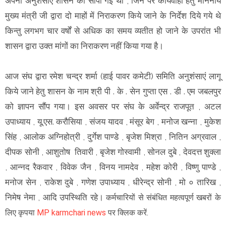
अपनी अनुशंसाएं शासन को सौंपी गई थी , जिन पर कार्यवाही हेतु माननीय
मुख्य मंत्री जी द्वारा दो माहों में निराकरण किये जाने के निर्देश दिये गये थे
किन्तु लगभग चार वर्षों से अधिक का समय व्यतीत हो जाने के उपरांत भी
शासन द्वारा उक्त मांगों का निराकरण नहीं किया गया है।
आज संघ द्वारा रमेश चन्द्र शर्मा (हाई पावर कमेटी) समिति अनुशंसाएं लागू
किये जाने हेतु शासन के नाम श्री पी . के . सेन गुप्ता एस . डी . एम जबलपुर
को ज्ञापन सौंप गया। इस अवसर पर संघ के अर्वेन्द्र राजपूत , अटल
उपाध्याय , यू.एस. करौसिया , संजय यादव , मंसूर बेग , मनोज खन्ना , मुकेश
सिंह , आलोक अग्निहोत्री , दुर्गेश पाण्डे , बृजेश मिश्रा , नितिन अग्रवाल ,
दीपक सोनी , आशुतोष तिवारी , बृजेश गोस्वामी , सोनल दुबे , देवदत्त शुक्ला
, आन्नद रैकवार , विवेक जैन , विनय नामदेव , महेश कोरी , विष्णु पाण्डे ,
मनोज सेन , राकेश दुबे , गणेश उपाध्याय , धीरेन्द्र सोनी , मो ० तारिख ,
निमेष नेमा , आदि उपस्थिति रहे।
कर्मचारियों से संबंधित महत्वपूर्ण खबरों के
लिए कृपया
MP karmchari news
पर क्लिक करें.