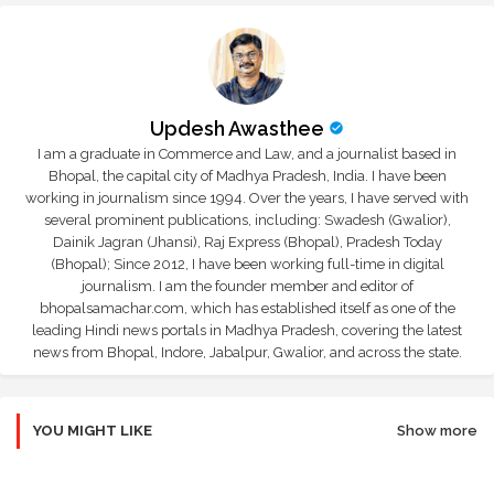
Updesh Awasthee
I am a graduate in Commerce and Law, and a journalist based in
Bhopal, the capital city of Madhya Pradesh, India. I have been
working in journalism since 1994. Over the years, I have served with
several prominent publications, including: Swadesh (Gwalior),
Dainik Jagran (Jhansi), Raj Express (Bhopal), Pradesh Today
(Bhopal); Since 2012, I have been working full-time in digital
journalism. I am the founder member and editor of
bhopalsamachar.com, which has established itself as one of the
leading Hindi news portals in Madhya Pradesh, covering the latest
news from Bhopal, Indore, Jabalpur, Gwalior, and across the state.
YOU MIGHT LIKE
Show more