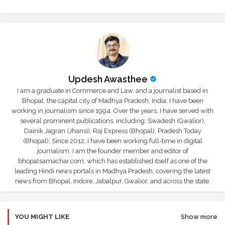
Updesh Awasthee
I am a graduate in Commerce and Law, and a journalist based in
Bhopal, the capital city of Madhya Pradesh, India. I have been
working in journalism since 1994. Over the years, I have served with
several prominent publications, including: Swadesh (Gwalior),
Dainik Jagran (Jhansi), Raj Express (Bhopal), Pradesh Today
(Bhopal); Since 2012, I have been working full-time in digital
journalism. I am the founder member and editor of
bhopalsamachar.com, which has established itself as one of the
leading Hindi news portals in Madhya Pradesh, covering the latest
news from Bhopal, Indore, Jabalpur, Gwalior, and across the state.
YOU MIGHT LIKE
Show more