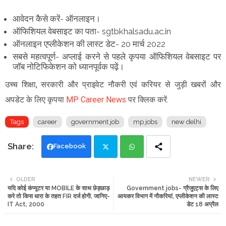
आवेदन कैसे करें- ऑनलाइन।
ऑफिशियल वेबसाइट का पता- sgtbkhalsadu.ac.in
ऑनलाइन एप्लीकेशन की लास्ट डेट- 20 मार्च 2022
सबसे महत्वपूर्ण- अप्लाई करने से पहले कृपया ऑफिशियल वेबसाइट पर
जॉब नोटिफिकेशन को ध्यानपूर्वक पढ़ें।
उच्च शिक्षा, सरकारी और प्राइवेट नौकरी एवं करियर से जुड़ी खबरों और
अपडेट के लिए कृपया
MP Career News
पर क्लिक करें.
Tags
career
government job
mp jobs
new delhi
Facebook
Twi
Wh
OLDER
NEWER
यदि कोई कंप्यूटर या MOBILE के साथ छेड़छाड़
Government jobs- ग्रैजुएट्स के लिए
tte
ats
करे तो किस धारा के तहत FIR दर्ज होगी, जानिए-
आयकर विभाग में नौकरियां, एप्लीकेशन की लास्ट
IT Act, 2000
डेट 18 अप्रैल
r
app