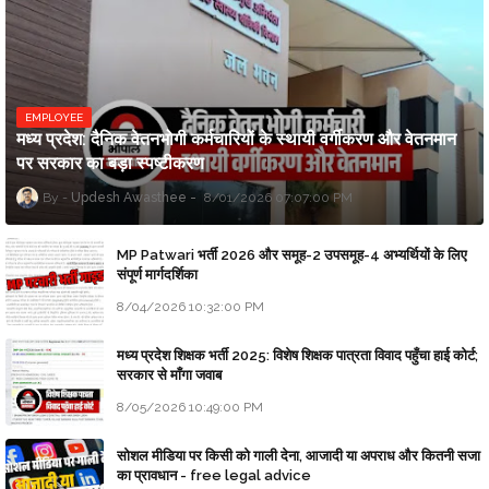
EMPLOYEE
मध्य प्रदेश: दैनिक वेतनभोगी कर्मचारियों के स्थायी वर्गीकरण और वेतनमान
पर सरकार का बड़ा स्पष्टीकरण
Updesh Awasthee
8/01/2026 07:07:00 PM
MP Patwari भर्ती 2026 और समूह-2 उपसमूह-4 अभ्यर्थियों के लिए
संपूर्ण मार्गदर्शिका
8/04/2026 10:32:00 PM
मध्य प्रदेश शिक्षक भर्ती 2025: विशेष शिक्षक पात्रता विवाद पहुँचा हाई कोर्ट;
सरकार से माँगा जवाब
8/05/2026 10:49:00 PM
सोशल मीडिया पर किसी को गाली देना, आजादी या अपराध और कितनी सजा
का प्रावधान - free legal advice