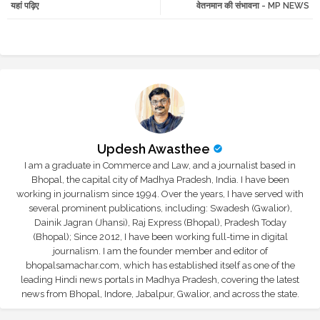
यहां पढ़िए
वेतनमान की संभावना - MP NEWS
r
app
Updesh Awasthee
I am a graduate in Commerce and Law, and a journalist based in
Bhopal, the capital city of Madhya Pradesh, India. I have been
working in journalism since 1994. Over the years, I have served with
several prominent publications, including: Swadesh (Gwalior),
Dainik Jagran (Jhansi), Raj Express (Bhopal), Pradesh Today
(Bhopal); Since 2012, I have been working full-time in digital
journalism. I am the founder member and editor of
bhopalsamachar.com, which has established itself as one of the
leading Hindi news portals in Madhya Pradesh, covering the latest
news from Bhopal, Indore, Jabalpur, Gwalior, and across the state.