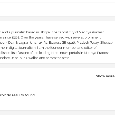
and a journalist based in Bhopal, the capital city of Madhya Pradesh,
sm since 1994. Over the years, I have served with several prominent
ior), Dainik Jagran (Jhansi), Raj Express (Bhopal), Pradesh Today (Bhopal);
ime in digital journalism. I am the founder member and editor of
shed itself as one of the leading Hindi news portals in Madhya Pradesh,
ndore, Jabalpur, Gwalior, and across the state.
Show more
ror:
No results found