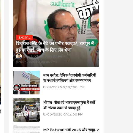
BHOPAL
शिवराज सिंह के बेटे का पनीर पकड़ा?, रायपुर में
हुई कार्रवाई, जांच के लिए लैब भेजा
Updesh Awasthee
8/06/2026 10:09:00 PM
मध्य प्रदेश: दैनिक वेतनभोगी कर्मचारियों
के स्थायी वर्गीकरण और वेतनमान पर
सरकार का बड़ा स्पष्टीकरण
8/01/2026 07:07:00 PM
भोपाल–रीवा वंदे भारत एक्सप्रेस में बर्थों
की संख्या डबल से ज्यादा हुई
ं
8/06/2026 09:14:00 PM
MP Patwari भर्ती 2026 और समूह-2