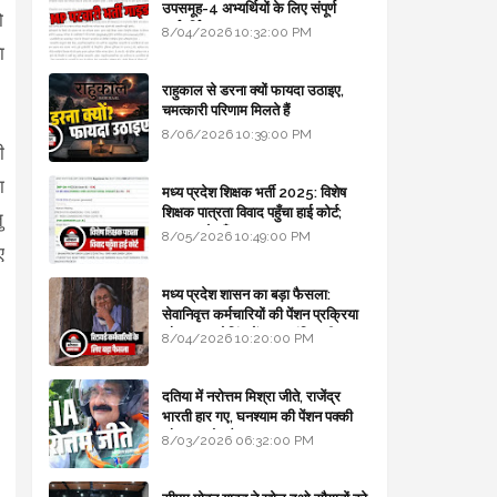
उपसमूह-4 अभ्यर्थियों के लिए संपूर्ण
ो
मार्गदर्शिका
8/04/2026 10:32:00 PM
ा
राहुकाल से डरना क्यों फायदा उठाइए,
चमत्कारी परिणाम मिलते हैं
8/06/2026 10:39:00 PM
ी
ा
मध्य प्रदेश शिक्षक भर्ती 2025: विशेष
शिक्षक पात्रता विवाद पहुँचा हाई कोर्ट;
ु
सरकार से माँगा जवाब
8/05/2026 10:49:00 PM
ए
मध्य प्रदेश शासन का बड़ा फैसला:
सेवानिवृत्त कर्मचारियों की पेंशन प्रक्रिया
और बजट कोडिंग में हुए क्रांतिकारी
8/04/2026 10:20:00 PM
बदलाव
दतिया में नरोत्तम मिश्रा जीते, राजेंद्र
भारती हार गए, घनश्याम की पेंशन पक्की
और आशुतोष बैक टू...
8/03/2026 06:32:00 PM