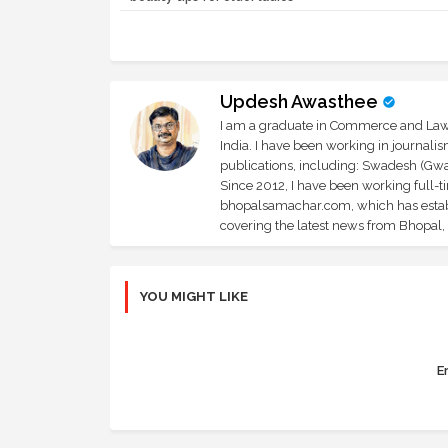
Updesh Awasthee
I am a graduate in Commerce and Law, 
India. I have been working in journali
publications, including: Swadesh (Gwal
Since 2012, I have been working full-t
bhopalsamachar.com, which has establi
covering the latest news from Bhopal, I
YOU MIGHT LIKE
Er