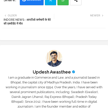
Twi
Wh
OLDER
NEWER
INDORE NEWS- आरटीओ कर्मचारी के बेटे
tte
ats
की एक्सीडेंट में मौत
r
app
Updesh Awasthee
I am a graduate in Commerce and Law, and a journalist based in
Bhopal, the capital city of Madhya Pradesh, India. I have been
working in journalism since 1994. Over the years, I have served with
several prominent publications, including: Swadesh (Gwalior),
Dainik Jagran (Jhansi), Raj Express (Bhopal), Pradesh Today
(Bhopal); Since 2012, I have been working full-time in digital
journalism. I am the founder member and editor of