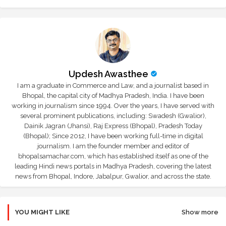
Updesh Awasthee
I am a graduate in Commerce and Law, and a journalist based in
Bhopal, the capital city of Madhya Pradesh, India. I have been
working in journalism since 1994. Over the years, I have served with
several prominent publications, including: Swadesh (Gwalior),
Dainik Jagran (Jhansi), Raj Express (Bhopal), Pradesh Today
(Bhopal); Since 2012, I have been working full-time in digital
journalism. I am the founder member and editor of
bhopalsamachar.com, which has established itself as one of the
leading Hindi news portals in Madhya Pradesh, covering the latest
news from Bhopal, Indore, Jabalpur, Gwalior, and across the state.
YOU MIGHT LIKE
Show more