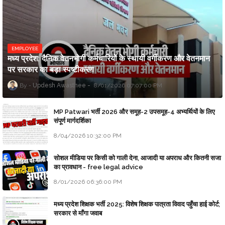
EMPLOYEE
मध्य प्रदेश: दैनिक वेतनभोगी कर्मचारियों के स्थायी वर्गीकरण और वेतनमान
पर सरकार का बड़ा स्पष्टीकरण
Updesh Awasthee
8/01/2026 07:07:00 PM
MP Patwari भर्ती 2026 और समूह-2 उपसमूह-4 अभ्यर्थियों के लिए
संपूर्ण मार्गदर्शिका
8/04/2026 10:32:00 PM
सोशल मीडिया पर किसी को गाली देना, आजादी या अपराध और कितनी सजा
का प्रावधान - free legal advice
8/01/2026 06:36:00 PM
मध्य प्रदेश शिक्षक भर्ती 2025: विशेष शिक्षक पात्रता विवाद पहुँचा हाई कोर्ट;
सरकार से माँगा जवाब