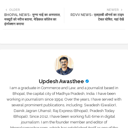
Twi
Wh
OLDER
NEWER
BHOPAL NEWS- मुन्ना भाई का अस्पताल,
RDVV NEWS- एलएलबी ऑनर्स का टाइम
tte
ats
मजदूरों को मरीज बताया, मेडिकल कॉलेज का
टेबल घोषित, यहां देखें
इंस्पेक्शन कराया
r
app
Updesh Awasthee
I am a graduate in Commerce and Law, and a journalist based in
Bhopal, the capital city of Madhya Pradesh, India. I have been
working in journalism since 1994. Over the years, I have served with
several prominent publications, including: Swadesh (Gwalior),
Dainik Jagran (Jhansi), Raj Express (Bhopal), Pradesh Today
(Bhopal); Since 2012, I have been working full-time in digital
journalism. I am the founder member and editor of
bhopalsamachar.com, which has established itself as one of the