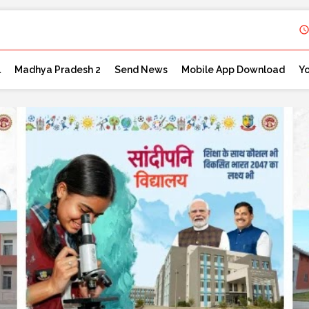
l
Madhya Pradesh 2
Send News
Mobile App Download
Y