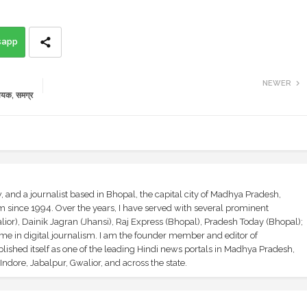
sapp
NEWER
्वयक, समग्र
and a journalist based in Bhopal, the capital city of Madhya Pradesh,
sm since 1994. Over the years, I have served with several prominent
ior), Dainik Jagran (Jhansi), Raj Express (Bhopal), Pradesh Today (Bhopal);
ime in digital journalism. I am the founder member and editor of
shed itself as one of the leading Hindi news portals in Madhya Pradesh,
ndore, Jabalpur, Gwalior, and across the state.