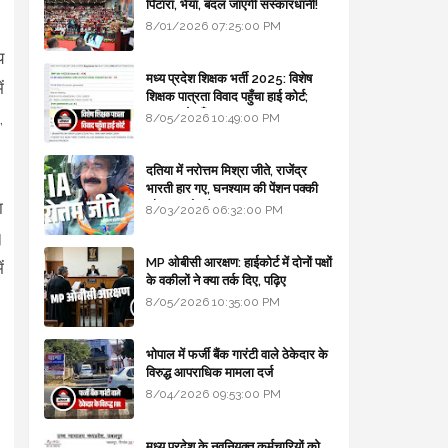
पिटारा, भैया, बदल जाएगी संस्कारधानी!
8/01/2026 07:25:00 PM
य
मध्य प्रदेश शिक्षक भर्ती 2025: विशेष
ं
शिक्षक पात्रता विवाद पहुँचा हाई कोर्ट;
सरकार से माँगा जवाब
,
8/05/2026 10:49:00 PM
दतिया में नरोत्तम मिश्रा जीते, राजेंद्र
भारती हार गए, घनश्याम की पेंशन पक्की
ा
और आशुतोष बैक टू...
8/03/2026 06:32:00 PM
।
MP ओबीसी आरक्षण: हाईकोर्ट में दोनों पक्षों
ं
के वकीलों ने क्या तर्क दिए, पढ़िए
8/05/2026 10:35:00 PM
भोपाल में फर्जी बैंक गारंटी वाले ठेकेदार के
विरुद्ध आपराधिक मामला दर्ज
8/04/2026 09:53:00 PM
मध्य प्रदेश के नवनियुक्त कर्मचारियों को