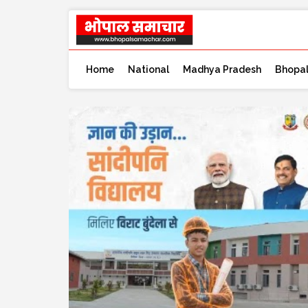
Home
National
Madhya Pradesh
Bhopa