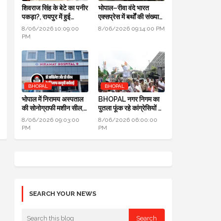
शिवराज सिंह के बेटे का पनीर
भोपाल–रीवा वंदे भारत
पकड़ा?, रायपुर में हुई
एक्सप्रेस में बर्थों की संख्या
कार्रवाई, जांच के लिए लैब
डबल से ज्यादा हुई
8/06/2026 10:09:00
8/06/2026 09:14:00 PM
भेजा
PM
BHOPAL
BHOPAL
भोपाल में निरामय अस्पताल
BHOPAL नगर निगम का
की सोनोग्राफी मशीन सील,
पुतला फूंक रहे कांग्रेसियों ने
सीएमएचओ ने की कार्यवाही
कहा: जब एरिया कमर्शियल
8/06/2026 09:03:00
8/06/2026 06:00:00
नहीं तो टैक्स क्यों लिया
PM
PM
SEARCH YOUR NEWS