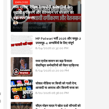
EMPLOYEE
मध्य प्रदेश: दैनिक वेतनभोगी कर्मचारियों के
स्थायी वर्गीकरण और वेतनमान पर सरकार का
बड़ा स्पष्टीकरण
Updesh Awasthee
8/01/2026 07:07:00 PM
MP Patwari भर्ती 2026 और समूह-2
उपसमूह-4 अभ्यर्थियों के लिए संपूर्ण
मार्गदर्शिका
8/04/2026 10:32:00 PM
मध्य प्रदेश शासन का बड़ा फैसला:
सेवानिवृत्त कर्मचारियों की पेंशन प्रक्रिया
और बजट कोडिंग में हुए क्रांतिकारी
8/04/2026 10:20:00 PM
बदलाव
सोशल मीडिया पर किसी को गाली देना,
आजादी या अपराध और कितनी सजा का
प्रावधान - free legal advice
8/01/2026 06:36:00 PM
े
)
सीएम मोहन यादव ने खोल दओ सौगातों को