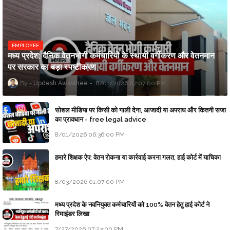
EMPLOYEE
मध्य प्रदेश: दैनिक वेतनभोगी कर्मचारियों के स्थायी वर्गीकरण और वेतनमान
पर सरकार का बड़ा स्पष्टीकरण
Updesh Awasthee
8/01/2026 07:07:00 PM
सोशल मीडिया पर किसी को गाली देना, आजादी या अपराध और कितनी सजा
का प्रावधान - free legal advice
8/01/2026 06:36:00 PM
हमारे शिक्षक ऐप: वेतन रोकना या कार्रवाई करना गलत, हाई कोर्ट में याचिका
8/03/2026 01:07:00 PM
मध्य प्रदेश के नवनियुक्त कर्मचारियों को 100% वेतन हेतु हाई कोर्ट ने
रिमाइंडर लिखा
7/27/2026 07:23:00 PM