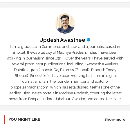
Updesh Awasthee
I am a graduate in Commerce and Law, and a journalist based in
Bhopal, the capital city of Madhya Pradesh, India. I have been
working in journalism since 1994. Over the years, I have served with
several prominent publications, including: Swadesh (Gwalior),
Dainik Jagran (Jhansi), Raj Express (Bhopal), Pradesh Today
(Bhopal); Since 2012, I have been working full-time in digital
journalism. I am the founder member and editor of
bhopalsamachar.com, which has established itself as one of the
leading Hindi news portals in Madhya Pradesh, covering the latest
news from Bhopal, Indore, Jabalpur, Gwalior, and across the state.
YOU MIGHT LIKE
Show more