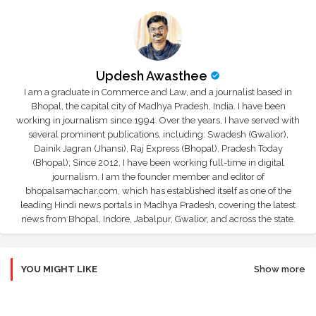
Updesh Awasthee
I am a graduate in Commerce and Law, and a journalist based in
Bhopal, the capital city of Madhya Pradesh, India. I have been
working in journalism since 1994. Over the years, I have served with
several prominent publications, including: Swadesh (Gwalior),
Dainik Jagran (Jhansi), Raj Express (Bhopal), Pradesh Today
(Bhopal); Since 2012, I have been working full-time in digital
journalism. I am the founder member and editor of
bhopalsamachar.com, which has established itself as one of the
leading Hindi news portals in Madhya Pradesh, covering the latest
news from Bhopal, Indore, Jabalpur, Gwalior, and across the state.
YOU MIGHT LIKE
Show more