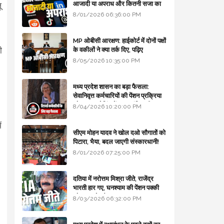
आजादी या अपराध और कितनी सजा का
ू
प्रावधान - free legal advice
8/01/2026 06:36:00 PM
MP ओबीसी आरक्षण: हाईकोर्ट में दोनों पक्षों
ी
के वकीलों ने क्या तर्क दिए, पढ़िए
8/05/2026 10:35:00 PM
मध्य प्रदेश शासन का बड़ा फैसला:
सेवानिवृत्त कर्मचारियों की पेंशन प्रक्रिया
और बजट कोडिंग में हुए क्रांतिकारी
8/04/2026 10:20:00 PM
बदलाव
ं
सीएम मोहन यादव ने खोल दओ सौगातों को
पिटारा, भैया, बदल जाएगी संस्कारधानी!
8/01/2026 07:25:00 PM
दतिया में नरोत्तम मिश्रा जीते, राजेंद्र
भारती हार गए, घनश्याम की पेंशन पक्की
और आशुतोष बैक टू...
8/03/2026 06:32:00 PM