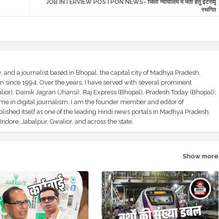
JOB INTERVIEW POSTPON NEWS- जिला न्यायालय में भर्ती हेतु इंटरव्यू
स्थगित
and a journalist based in Bhopal, the capital city of Madhya Pradesh,
sm since 1994. Over the years, I have served with several prominent
ior), Dainik Jagran (Jhansi), Raj Express (Bhopal), Pradesh Today (Bhopal);
ime in digital journalism. I am the founder member and editor of
shed itself as one of the leading Hindi news portals in Madhya Pradesh,
ndore, Jabalpur, Gwalior, and across the state.
Show more