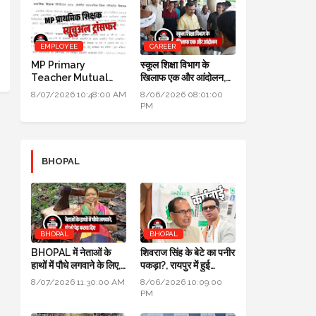
EMPLOYEE
CAREER
MP Primary
स्कूल शिक्षा विभाग के
Teacher Mutual
खिलाफ एक और आंदोलन,
Transfer 2026: DPI
DPI के सामने तीन दिन तक
8/07/2026 10:48:00 AM
8/06/2026 08:01:00
ने जारी किए निर्देश
धरना प्रदर्शन होगा
PM
BHOPAL
BHOPAL
BHOPAL
BHOPAL में नेताओं के
शिवराज सिंह के बेटे का पनीर
हाथों में पौधे लगवाने के लिए,
पकड़ा?, रायपुर में हुई
700 हरे भरे पेड़ कटवा दिए
कार्रवाई, जांच के लिए लैब
8/07/2026 11:30:00 AM
8/06/2026 10:09:00
भेजा
PM