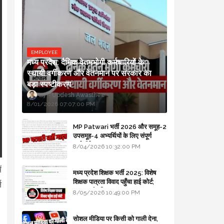
EMPLOYEE
मध्य प्रदेश: दैनिक वेतनभोगी कर्मचारियों के
स्थायी वर्गीकरण और वेतनमान पर सरकार का
बड़ा स्पष्टीकरण
Updesh Awasthee
8/01/2026 07:07:00 PM
MP Patwari भर्ती 2026 और समूह-2
उपसमूह-4 अभ्यर्थियों के लिए संपूर्ण
मार्गदर्शिका
8/04/2026 10:32:00 PM
ं
मध्य प्रदेश शिक्षक भर्ती 2025: विशेष
शिक्षक पात्रता विवाद पहुँचा हाई कोर्ट;
ज
सरकार से माँगा जवाब
8/05/2026 10:49:00 PM
सोशल मीडिया पर किसी को गाली देना,