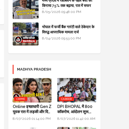
मध्य प्रदेश में रक्षाबंधन के पहले बसों का
किराया 75% तक बढ़ाया, रात में सफर
किया तो 10% एक्स्ट्रा
8/05/2026 09:48:00 PM
भोपाल में फर्जी बैंक गारंटी वाले ठेकेदार के
विरुद्ध आपराधिक मामला दर्ज
8/04/2026 09:53:00 PM
MADHYA PRADESH
CRIME
CAREER
Online इच्छाधारी Gen Z
DPI BHOPAL में 800
युवक रात में लड़की और दिन
कॉकरोच, आंदोलन शुरू,
में INDORE ACP बन
मंत्री उदय प्रताप सिंह के
8/07/2026 01:14:00 PM
8/07/2026 11:42:00 AM
जाता था
घर भी जाएंगे