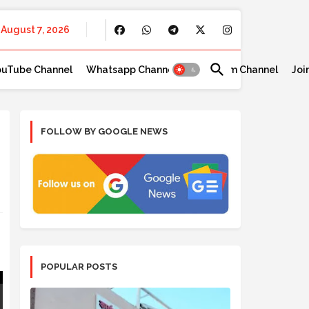
August 7, 2026
ouTube Channel
Whatsapp Channel
Telegram Channel
Joi
FOLLOW BY GOOGLE NEWS
POPULAR POSTS