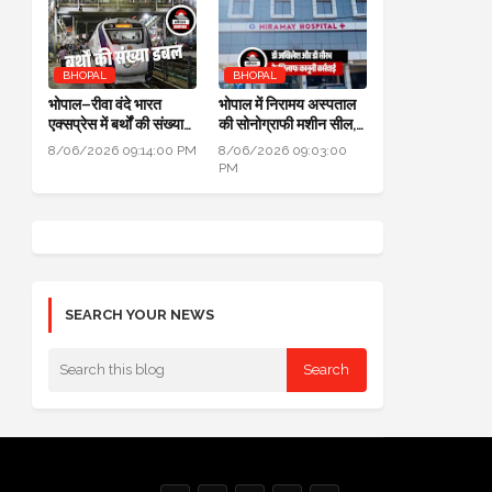
BHOPAL
BHOPAL
भोपाल–रीवा वंदे भारत
भोपाल में निरामय अस्पताल
एक्सप्रेस में बर्थों की संख्या
की सोनोग्राफी मशीन सील,
डबल से ज्यादा हुई
सीएमएचओ ने की कार्यवाही
8/06/2026 09:14:00 PM
8/06/2026 09:03:00
PM
SEARCH YOUR NEWS