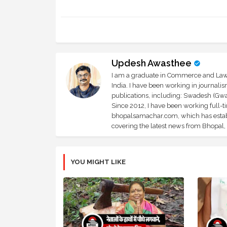
Updesh Awasthee
I am a graduate in Commerce and Law, 
India. I have been working in journali
publications, including: Swadesh (Gwal
Since 2012, I have been working full-t
bhopalsamachar.com, which has establi
covering the latest news from Bhopal, I
YOU MIGHT LIKE